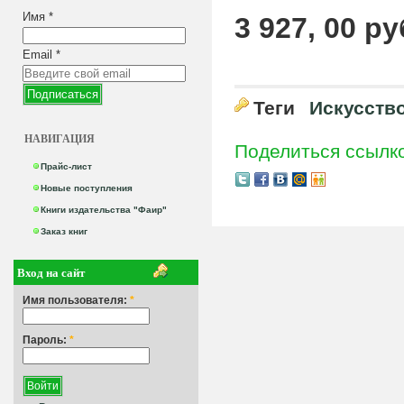
Имя
*
3 927, 00 ру
Email
*
Теги
Искусств
НАВИГАЦИЯ
Поделиться ссылк
Прайс-лист
Новые поступления
Книги издательства "Фаир"
Заказ книг
Вход на сайт
Имя пользователя:
*
Пароль:
*