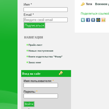
Теги
Военное 
Имя
*
Поделиться ссылко
Email
*
НАВИГАЦИЯ
Прайс-лист
Новые поступления
Книги издательства "Фаир"
Заказ книг
Вход на сайт
Имя пользователя:
*
Пароль:
*