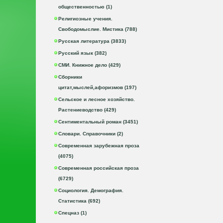
общественностью (1)
Религиозные учения.
Свободомыслие. Мистика (788)
Русская литература (3833)
Русский язык (382)
СМИ. Книжное дело (429)
Сборники
цитат,мыслей,афоризмов (197)
Сельское и лесное хозяйство.
Растениеводство (429)
Сентиментальный роман (3451)
Словари. Справочники (2)
Современная зарубежная проза
(4075)
Современная российская проза
(6729)
Социология. Демография.
Статистика (692)
Спецназ (1)