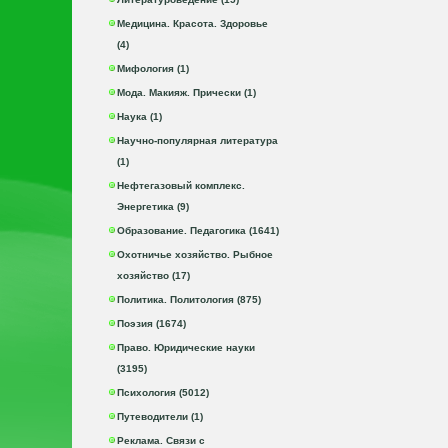
Медицина. Красота. Здоровье
(4)
Мифология (1)
Мода. Макияж. Прически (1)
Наука (1)
Научно-популярная литература
(1)
Нефтегазовый комплекс.
Энергетика (9)
Образование. Педагогика (1641)
Охотничье хозяйство. Рыбное
хозяйство (17)
Политика. Политология (875)
Поэзия (1674)
Право. Юридические науки
(3195)
Психология (5012)
Путеводители (1)
Реклама. Связи с