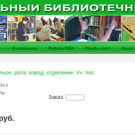
и
О компании
Работа МБК
Прайс-лист
Наши 
льон, рота, взвод, отделение. Уч. пос.
.
553-2
Рус
Заказ:
 руб.