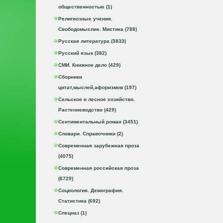
общественностью (1)
Религиозные учения.
Свободомыслие. Мистика (788)
Русская литература (3833)
Русский язык (382)
СМИ. Книжное дело (429)
Сборники
цитат,мыслей,афоризмов (197)
Сельское и лесное хозяйство.
Растениеводство (429)
Сентиментальный роман (3451)
Словари. Справочники (2)
Современная зарубежная проза
(4075)
Современная российская проза
(6729)
Социология. Демография.
Статистика (692)
Спецназ (1)