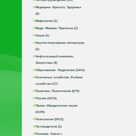
Медицина. Красота. Здоровье
(4)
Мифология (1)
Мода. Макияж. Прически (1)
Наука (1)
Научно-популярная литература
(1)
Нефтегазовый комплекс.
Энергетика (9)
Образование. Педагогика (1641)
Охотничье хозяйство. Рыбное
хозяйство (17)
Политика. Политология (875)
Поэзия (1674)
Право. Юридические науки
(3195)
Психология (5012)
Путеводители (1)
Реклама. Связи с