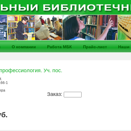
и
О компании
Работа МБК
Прайс-лист
Наши 
профессиология. Уч. пос.
Н.
166-1
ера
Заказ:
уб.