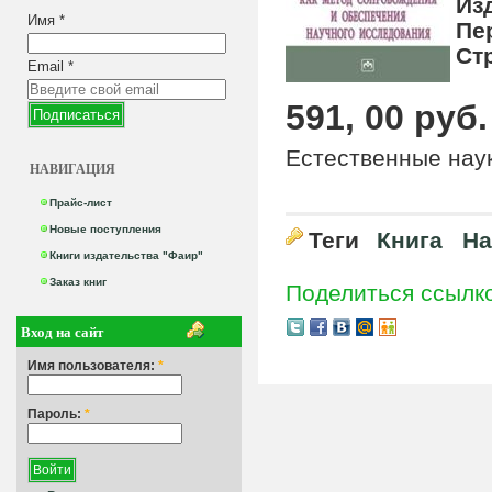
Из
Имя
*
Пе
Ст
Email
*
591, 00 руб.
Естественные нау
НАВИГАЦИЯ
Прайс-лист
Новые поступления
Теги
Книга
На
Книги издательства "Фаир"
Заказ книг
Поделиться ссылк
Вход на сайт
Имя пользователя:
*
Пароль:
*