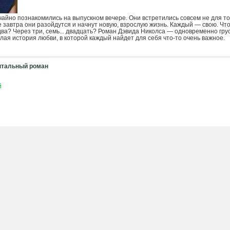
чайно познакомились на выпускном вечере. Они встретились совсем не для тог
е завтра они разойдутся и начнут новую, взрослую жизнь. Каждый — свою. Чт
 два? Через три, семь... двадцать? Роман Дэвида Николса — одновременно гру
лая история любви, в которой каждый найдет для себя что-то очень важное.
нтальный роман
й