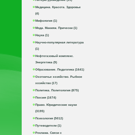
Медицина. Красота. Здоровье
(4)
Мифология (1)
Мода. Макияж. Прически (1)
Наука (1)
Научно-популярная литература
(1)
Нефтегазовый комплекс.
Энергетика (9)
Образование. Педагогика (1641)
Охотничье хозяйство. Рыбное
хозяйство (17)
Политика. Политология (875)
Поэзия (1674)
Право. Юридические науки
(3195)
Психология (5012)
Путеводители (1)
Реклама. Связи с