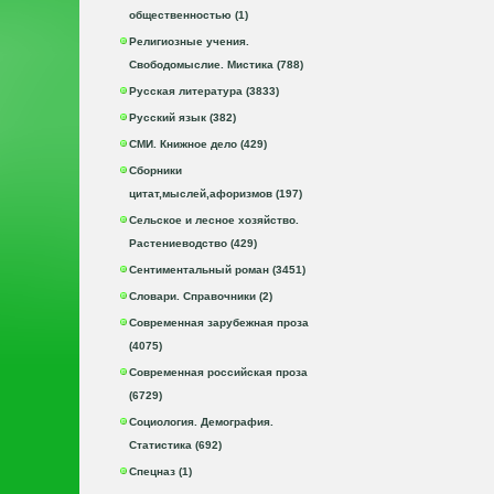
общественностью (1)
Религиозные учения.
Свободомыслие. Мистика (788)
Русская литература (3833)
Русский язык (382)
СМИ. Книжное дело (429)
Сборники
цитат,мыслей,афоризмов (197)
Сельское и лесное хозяйство.
Растениеводство (429)
Сентиментальный роман (3451)
Словари. Справочники (2)
Современная зарубежная проза
(4075)
Современная российская проза
(6729)
Социология. Демография.
Статистика (692)
Спецназ (1)