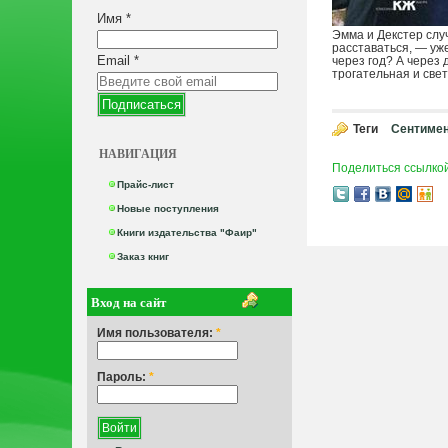
Имя
*
Эмма и Декстер слу
расставаться, — уж
Email
*
через год? А через
трогательная и свет
Теги
Сентиме
НАВИГАЦИЯ
Поделиться ссылко
Прайс-лист
Новые поступления
Книги издательства "Фаир"
Заказ книг
Вход на сайт
Имя пользователя:
*
Пароль:
*