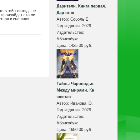
Дарители. Книга первая.
о, чтобы никогда не
Дар огня
о произойдет с ними
стная и смешная,
Автор:
Соболь Е.
Год издания:
2026
Издательство:
Абрикобукс
Цена:
1425.00 руб.
Тайны Чароводья.
Между мирами. Кн.
шестая
Автор:
Иванова Ю.
Год издания:
2026
Издательство:
Абрикобукс
Цена:
1650.00 руб.