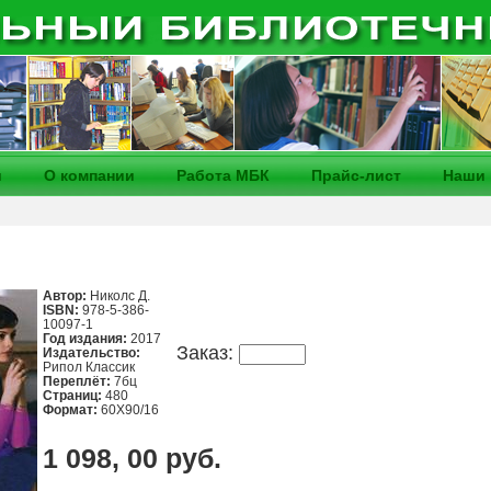
и
О компании
Работа МБК
Прайс-лист
Наши 
Автор:
Николс Д.
ISBN:
978-5-386-
10097-1
Год издания:
2017
Заказ:
Издательство:
Рипол Классик
Переплёт:
7бц
Страниц:
480
Формат:
60Х90/16
1 098, 00 руб.