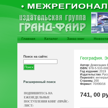
Главная
Каталог
Заказ книг
Новост
Поиск на сайте:
География. Э
Автор:
Домогацких Е
ISBN:
978-5-533-00
Год издания:
2019
Издательство:
Русс
Переплёт:
интегра
Страниц:
200
Расширенный поиск
Формат:
70Х90/16
ПОДПИШИТЕСЬ НА
741, 00 р
ЕЖЕНЕДЕЛЬНЫЕ
ПОСТУПЛЕНИЯ КНИГ (ПРАЙС-
ЛИСТ)