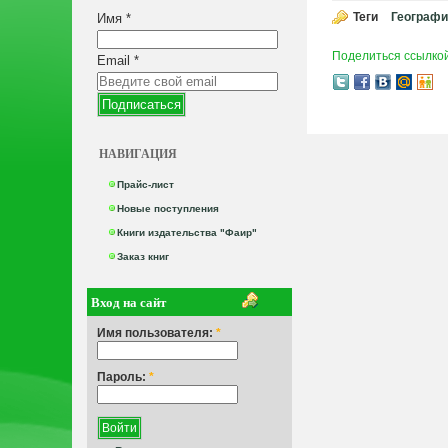
Теги
Географи
Имя
*
Поделиться ссылко
Email
*
НАВИГАЦИЯ
Прайс-лист
Новые поступления
Книги издательства "Фаир"
Заказ книг
Вход на сайт
Имя пользователя:
*
Пароль:
*