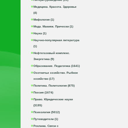
Медицина. Красота. Здоровье
(4)
Мифология (1)
Мода. Макияж. Прически (1)
Наука (1)
Научно-популярная литература
(1)
Нефтегазовый комплекс.
Энергетика (9)
Образование. Педагогика (1641)
Охотничье хозяйство. Рыбное
хозяйство (17)
Политика. Политология (875)
Поэзия (1674)
Право. Юридические науки
(3195)
Психология (5012)
Путеводители (1)
Реклама. Связи с