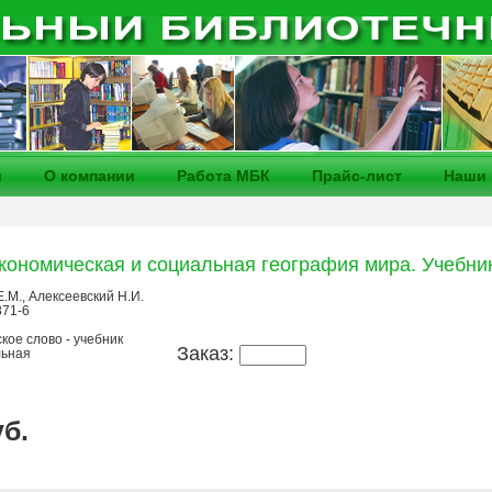
и
О компании
Работа МБК
Прайс-лист
Наши 
кономическая и социальная география мира. Учебник 
.М., Алексеевский Н.И.
871-6
кое слово - учебник
Заказ:
льная
уб.