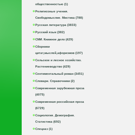
общественностью (1)
Религиозные учения.
Свободомыслие. Мистика (788)
Русская литература (3833)
Русский язык (382)
СМИ. Книжное дело (429)
Сборники
цитат,мыслей,афоризмов (197)
Сельское и лесное хозяйство.
Растениеводство (429)
Сентиментальный роман (3451)
Словари. Справочники (2)
Современная зарубежная проза
(4075)
Современная российская проза
(6729)
Социология. Демография.
Статистика (692)
Спецназ (1)