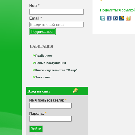
Имя
*
Поделиться ссылко
Email
*
НАВИГАЦИЯ
Прайс-лист
Новые поступления
Книги издательства "Фаир"
Заказ книг
Вход на сайт
Имя пользователя:
*
Пароль:
*