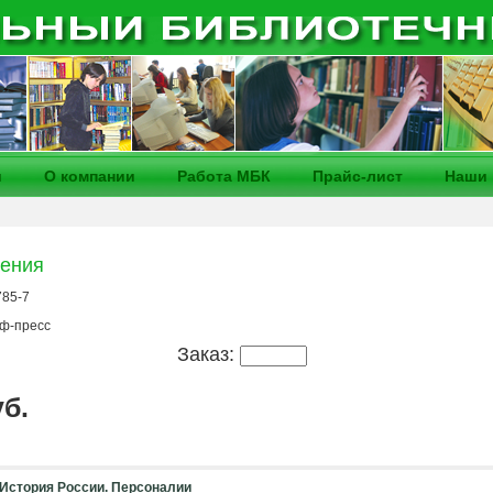
и
О компании
Работа МБК
Прайс-лист
Наши 
жения
785-7
ф-пресс
Заказ:
уб.
 История России. Персоналии