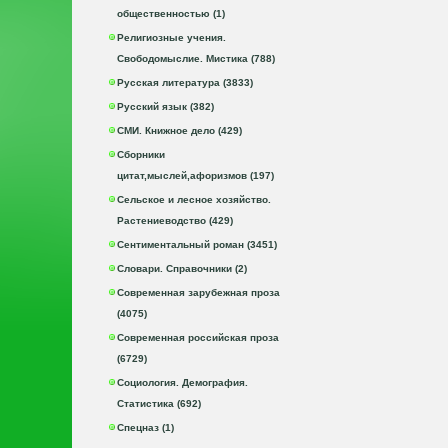
общественностью (1)
Религиозные учения.
Свободомыслие. Мистика (788)
Русская литература (3833)
Русский язык (382)
СМИ. Книжное дело (429)
Сборники
цитат,мыслей,афоризмов (197)
Сельское и лесное хозяйство.
Растениеводство (429)
Сентиментальный роман (3451)
Словари. Справочники (2)
Современная зарубежная проза
(4075)
Современная российская проза
(6729)
Социология. Демография.
Статистика (692)
Спецназ (1)