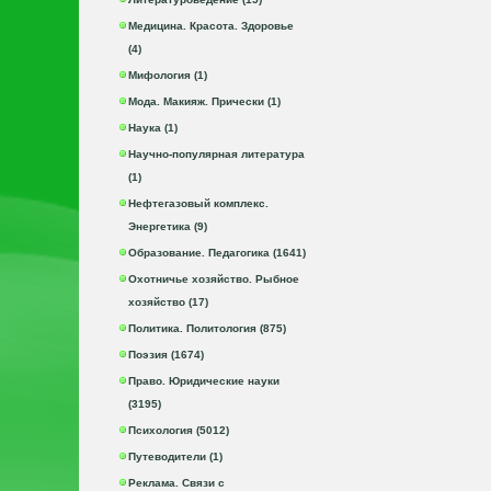
Медицина. Красота. Здоровье
(4)
Мифология (1)
Мода. Макияж. Прически (1)
Наука (1)
Научно-популярная литература
(1)
Нефтегазовый комплекс.
Энергетика (9)
Образование. Педагогика (1641)
Охотничье хозяйство. Рыбное
хозяйство (17)
Политика. Политология (875)
Поэзия (1674)
Право. Юридические науки
(3195)
Психология (5012)
Путеводители (1)
Реклама. Связи с