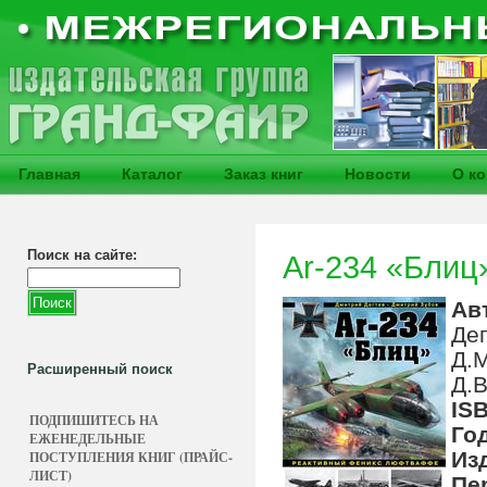
Главная
Каталог
Заказ книг
Новости
О к
Поиск на сайте:
Ar-234 «Блиц
Ав
Де
Д.М
Расширенный поиск
Д.В
IS
ПОДПИШИТЕСЬ НА
Го
ЕЖЕНЕДЕЛЬНЫЕ
Из
ПОСТУПЛЕНИЯ КНИГ (ПРАЙС-
ЛИСТ)
Пе