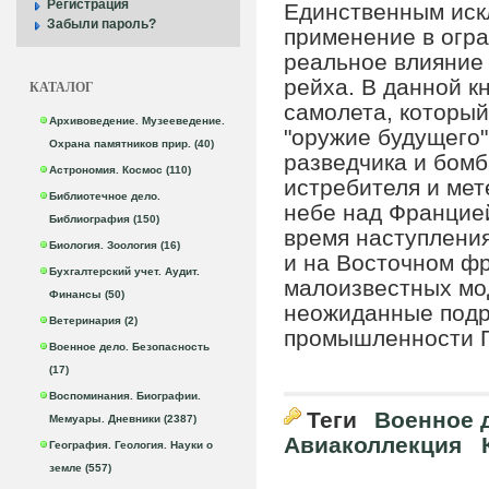
Регистрация
Единственным искл
Забыли пароль?
применение в огра
реальное влияние 
рейха. В данной к
КАТАЛОГ
самолета, который
Архивоведение. Музееведение.
"оружие будущего"
Охрана памятников прир. (40)
разведчика и бомб
Астрономия. Космос (110)
истребителя и мет
Библиотечное дело.
небе над Францией
Библиография (150)
время наступления
Биология. Зоология (16)
и на Восточном фр
Бухгалтерский учет. Аудит.
малоизвестных мо
Финансы (50)
неожиданные подр
Ветеринария (2)
промышленности Г
Военное дело. Безопасность
(17)
Воспоминания. Биографии.
Теги
Военное 
Мемуары. Дневники (2387)
Авиаколлекция
География. Геология. Науки о
земле (557)