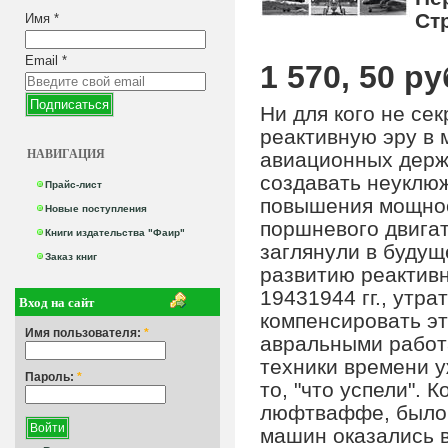
Ст
Имя
*
Email
*
1 570, 50 ру
Ни для кого не се
реактивную эру в 
НАВИГАЦИЯ
авиационных держ
создавать неуклю
Прайс-лист
повышения мощнос
Новые поступления
поршневого двигат
Книги издательства "Фаир"
заглянули в будущ
Заказ книг
развитию реактивн
19431944 гг., утра
Вход на сайт
компенсировать э
Имя пользователя:
*
авральными работ
техники времени у
Пароль:
*
то, "что успели". 
люфтваффе, было у
машин оказались 