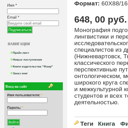
Формат:
60Х88/16
Имя
*
648, 00 руб.
Email
*
Монография подго
лингвистики и пер
исследовательског
НАВИГАЦИЯ
специалистов из д
Прайс-лист
(Нижневартовск, Т
Новые поступления
классического пе
Книги издательства "Фаир"
перспективные пут
Заказ книг
онтологическом, м
широкого круга сп
Вход на сайт
и межкультурной к
студентов и всех 
Имя пользователя:
*
деятельностью.
Пароль:
*
Теги
Книга
Фи