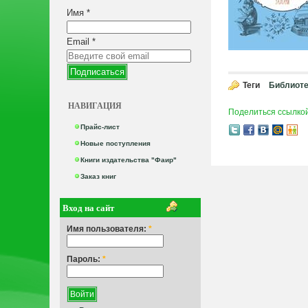
Имя
*
Email
*
Теги
Библиоте
НАВИГАЦИЯ
Поделиться ссылко
Прайс-лист
Новые поступления
Книги издательства "Фаир"
Заказ книг
Вход на сайт
Имя пользователя:
*
Пароль:
*