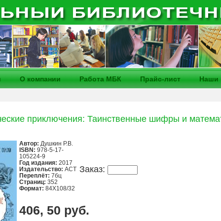
и
О компании
Работа МБК
Прайс-лист
Наши 
еские приключения: Таинственные шифры и матема
Автор:
Душкин Р.В.
ISBN:
978-5-17-
105224-9
Год издания:
2017
Заказ:
Издательство:
АСТ
Переплёт:
7бц
Страниц:
352
Формат:
84X108/32
406, 50 руб.