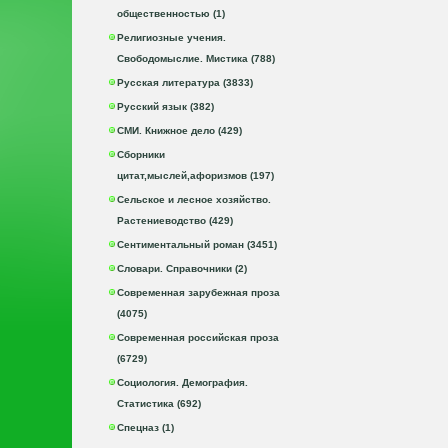
общественностью (1)
Религиозные учения.
Свободомыслие. Мистика (788)
Русская литература (3833)
Русский язык (382)
СМИ. Книжное дело (429)
Сборники
цитат,мыслей,афоризмов (197)
Сельское и лесное хозяйство.
Растениеводство (429)
Сентиментальный роман (3451)
Словари. Справочники (2)
Современная зарубежная проза
(4075)
Современная российская проза
(6729)
Социология. Демография.
Статистика (692)
Спецназ (1)