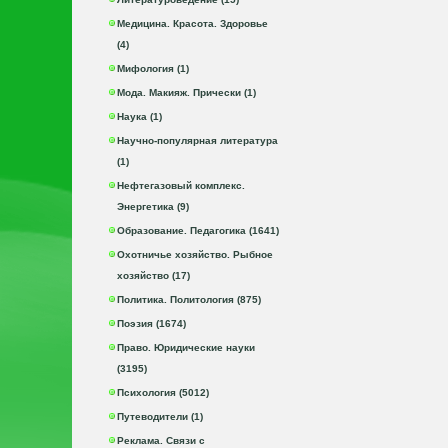
Медицина. Красота. Здоровье
(4)
Мифология (1)
Мода. Макияж. Прически (1)
Наука (1)
Научно-популярная литература
(1)
Нефтегазовый комплекс.
Энергетика (9)
Образование. Педагогика (1641)
Охотничье хозяйство. Рыбное
хозяйство (17)
Политика. Политология (875)
Поэзия (1674)
Право. Юридические науки
(3195)
Психология (5012)
Путеводители (1)
Реклама. Связи с