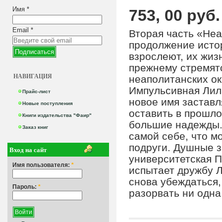
Имя
*
753, 00 руб.
Email
*
Вторая часть «Неа
продолжение исто
взрослеют, их жиз
прежнему стремятс
НАВИГАЦИЯ
неаполитанских ок
Импульсивная Лила
Прайс-лист
новое имя заставля
Новые поступления
оставить в прошл
Книги издательства "Фаир"
большие надежды.
Заказ книг
самой себе, что м
подруги. Душные з
Вход на сайт
университетская П
Имя пользователя:
*
испытает дружбу Л
снова убеждаться, 
Пароль:
*
разорвать ни одна 