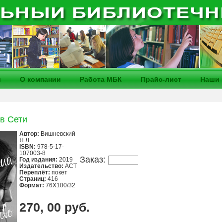
и
О компании
Работа МБК
Прайс-лист
Наши 
в Сети
Автор:
Вишневский
Я.Л.
ISBN:
978-5-17-
107003-8
Заказ:
Год издания:
2019
Издательство:
АСТ
Переплёт:
покет
Страниц:
416
Формат:
76Х100/32
270, 00 руб.