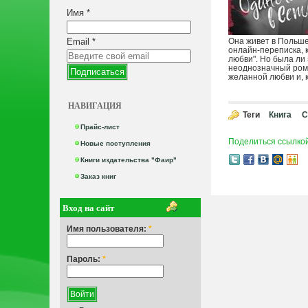
Имя
*
Email
*
Она живет в Польше
онлайн-переписка, к
любви". Но была ли
неоднозначный рома
желанной любви и, к
НАВИГАЦИЯ
Теги
Книга
С
Прайс-лист
Поделиться ссылко
Новые поступления
Книги издательства "Фаир"
Заказ книг
Вход на сайт
Имя пользователя:
*
Пароль:
*