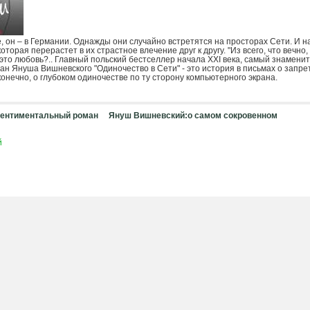
, он – в Германии. Однажды они случайно встретятся на просторах Сети. И н
оторая перерастет в их страстное влечение друг к другу. "Из всего, что вечно,
 это любовь?.. Главный польский бестселлер начала XXI века, самый знамени
н Януша Вишневского "Одиночество в Сети" - это история в письмах о запрет
онечно, о глубоком одиночестве по ту сторону компьютерного экрана.
ентиментальный роман
Януш Вишневский:о самом сокровенном
й