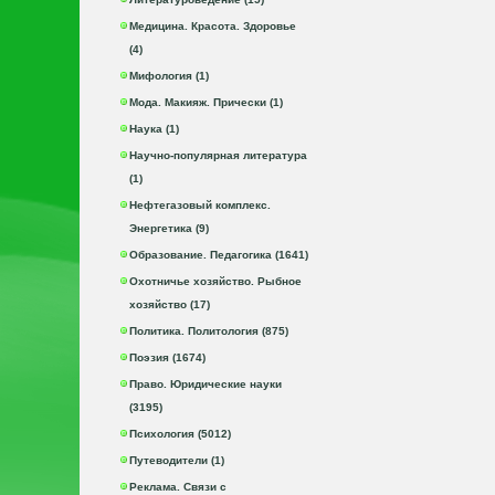
Медицина. Красота. Здоровье
(4)
Мифология (1)
Мода. Макияж. Прически (1)
Наука (1)
Научно-популярная литература
(1)
Нефтегазовый комплекс.
Энергетика (9)
Образование. Педагогика (1641)
Охотничье хозяйство. Рыбное
хозяйство (17)
Политика. Политология (875)
Поэзия (1674)
Право. Юридические науки
(3195)
Психология (5012)
Путеводители (1)
Реклама. Связи с