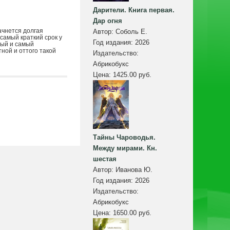
Дарители. Книга первая.
Дар огня
ачнется долгая
Автор:
Соболь Е.
 самый краткий срок у
Год издания:
2026
тый и самый
ной и оттого такой
Издательство:
Абрикобукс
Цена:
1425.00 руб.
Тайны Чароводья.
Между мирами. Кн.
шестая
Автор:
Иванова Ю.
Год издания:
2026
Издательство:
Абрикобукс
Цена:
1650.00 руб.