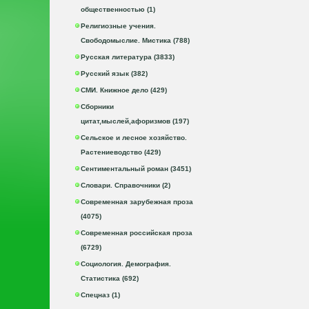
общественностью (1)
Религиозные учения.
Свободомыслие. Мистика (788)
Русская литература (3833)
Русский язык (382)
СМИ. Книжное дело (429)
Сборники
цитат,мыслей,афоризмов (197)
Сельское и лесное хозяйство.
Растениеводство (429)
Сентиментальный роман (3451)
Словари. Справочники (2)
Современная зарубежная проза
(4075)
Современная российская проза
(6729)
Социология. Демография.
Статистика (692)
Спецназ (1)