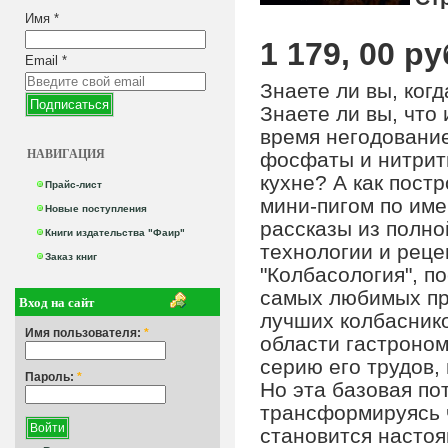
Имя
*
1 179, 00 ру
Email
*
Знаете ли вы, ког
Знаете ли вы, что
время негодование
НАВИГАЦИЯ
фосфаты и нитриты
кухне? А как пост
Прайс-лист
мини-пигом по им
Новые поступления
рассказы из полно
Книги издательства "Фаир"
технологии и реце
Заказ книг
"Колбасология", п
самых любимых про
Вход на сайт
лучших колбаснико
Имя пользователя:
*
области гастроном
серию его трудов,
Пароль:
*
Но эта базовая по
трансформируясь ч
становится настоя