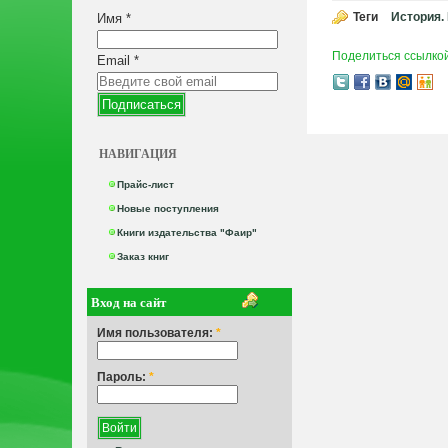
Теги
История.
Имя
*
Поделиться ссылко
Email
*
НАВИГАЦИЯ
Прайс-лист
Новые поступления
Книги издательства "Фаир"
Заказ книг
Вход на сайт
Имя пользователя:
*
Пароль:
*