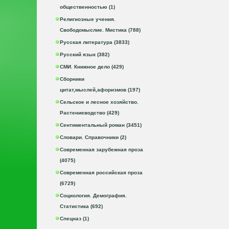
общественностью (1)
Религиозные учения.
Свободомыслие. Мистика (788)
Русская литература (3833)
Русский язык (382)
СМИ. Книжное дело (429)
Сборники
цитат,мыслей,афоризмов (197)
Сельское и лесное хозяйство.
Растениеводство (429)
Сентиментальный роман (3451)
Словари. Справочники (2)
Современная зарубежная проза
(4075)
Современная российская проза
(6729)
Социология. Демография.
Статистика (692)
Спецназ (1)