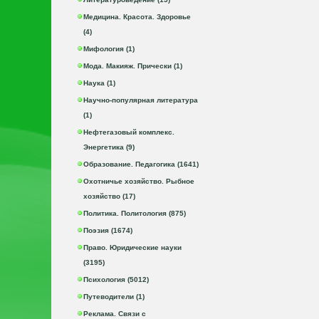
Медицина. Красота. Здоровье
(4)
Мифология (1)
Мода. Макияж. Прически (1)
Наука (1)
Научно-популярная литература
(1)
Нефтегазовый комплекс.
Энергетика (9)
Образование. Педагогика (1641)
Охотничье хозяйство. Рыбное
хозяйство (17)
Политика. Политология (875)
Поэзия (1674)
Право. Юридические науки
(3195)
Психология (5012)
Путеводители (1)
Реклама. Связи с