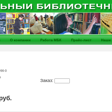
и
О компании
Работа МБК
Прайс-лист
Наши 
266-0
е
Заказ:
 руб.