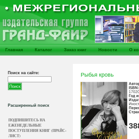
Главная
Каталог
Заказ книг
Новости
О к
Поиск на сайте:
Рыбья кровь
Авто
ISBN:
17020
Год и
Изда
Инос
Расширенный поиск
Пере
Стра
ПОДПИШИТЕСЬ НА
38
ЕЖЕНЕДЕЛЬНЫЕ
ПОСТУПЛЕНИЯ КНИГ (ПРАЙС-
ЛИСТ)