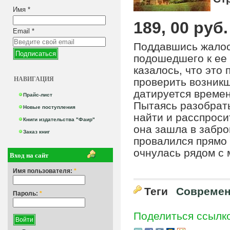
Имя
*
189, 00 руб.
Email
*
Поддавшись жалост
подошедшего к ее 
казалось, что это
НАВИГАЦИЯ
проверить возникш
датируется времен
Прайс-лист
Пытаясь разобрать
Новые поступления
найти и расспросит
Книги издательства "Фаир"
она зашла в забр
Заказ книг
провалился прямо 
очнулась рядом с 
Вход на сайт
Имя пользователя:
*
Теги
Современ
Пароль:
*
Поделиться ссылк