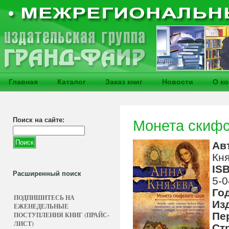
Главная
Каталог
Заказ книг
Новости
О к
Поиск на сайте:
Монета скифс
Ав
Кня
IS
Расширенный поиск
5-0
Го
ПОДПИШИТЕСЬ НА
Из
ЕЖЕНЕДЕЛЬНЫЕ
Пе
ПОСТУПЛЕНИЯ КНИГ (ПРАЙС-
ЛИСТ)
Ст