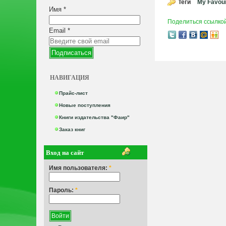
Теги
My Favour
Имя
*
Поделиться ссылко
Email
*
НАВИГАЦИЯ
Прайс-лист
Новые поступления
Книги издательства "Фаир"
Заказ книг
Вход на сайт
Имя пользователя:
*
Пароль:
*