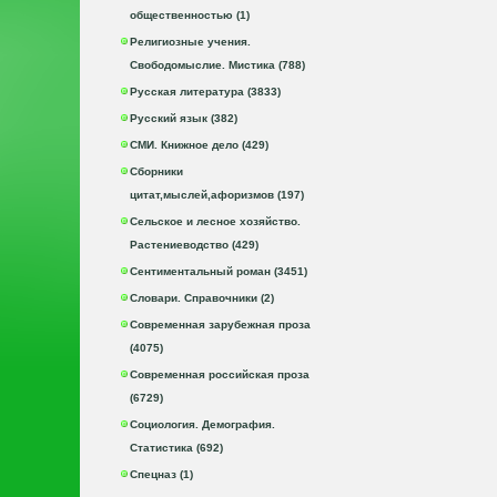
общественностью (1)
Религиозные учения.
Свободомыслие. Мистика (788)
Русская литература (3833)
Русский язык (382)
СМИ. Книжное дело (429)
Сборники
цитат,мыслей,афоризмов (197)
Сельское и лесное хозяйство.
Растениеводство (429)
Сентиментальный роман (3451)
Словари. Справочники (2)
Современная зарубежная проза
(4075)
Современная российская проза
(6729)
Социология. Демография.
Статистика (692)
Спецназ (1)