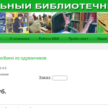
и
О компании
Работа МБК
Прайс-лист
Наши 
ne/Вино из одуванчиков
2-4-5
ология
Заказ:
уб.