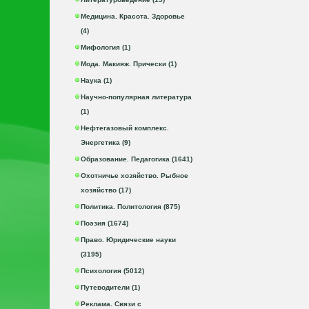
Медицина. Красота. Здоровье
(4)
Мифология (1)
Мода. Макияж. Прически (1)
Наука (1)
Научно-популярная литература
(1)
Нефтегазовый комплекс.
Энергетика (9)
Образование. Педагогика (1641)
Охотничье хозяйство. Рыбное
хозяйство (17)
Политика. Политология (875)
Поэзия (1674)
Право. Юридические науки
(3195)
Психология (5012)
Путеводители (1)
Реклама. Связи с