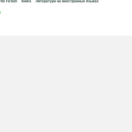
ite Fiction
Книга
Литература на иностранных языках
й