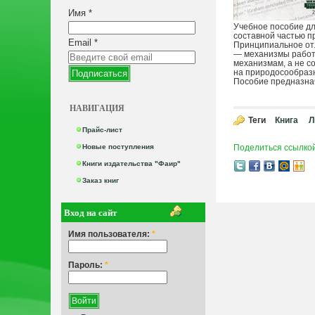
Имя
*
Учебное пособие дл
составной частью п
Email
*
Принципиальное отл
— механизмы работы
механизмам, а не с
на природосообразн
Пособие предназнач
НАВИГАЦИЯ
Теги
Книга
Л
Прайс-лист
Новые поступления
Поделиться ссылко
Книги издательства "Фаир"
Заказ книг
Вход на сайт
Имя пользователя:
*
Пароль:
*