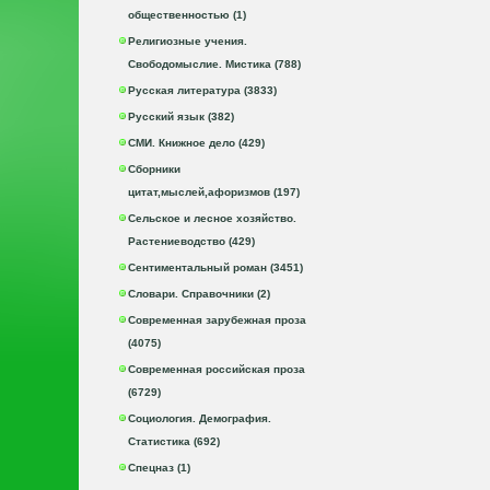
общественностью (1)
Религиозные учения.
Свободомыслие. Мистика (788)
Русская литература (3833)
Русский язык (382)
СМИ. Книжное дело (429)
Сборники
цитат,мыслей,афоризмов (197)
Сельское и лесное хозяйство.
Растениеводство (429)
Сентиментальный роман (3451)
Словари. Справочники (2)
Современная зарубежная проза
(4075)
Современная российская проза
(6729)
Социология. Демография.
Статистика (692)
Спецназ (1)