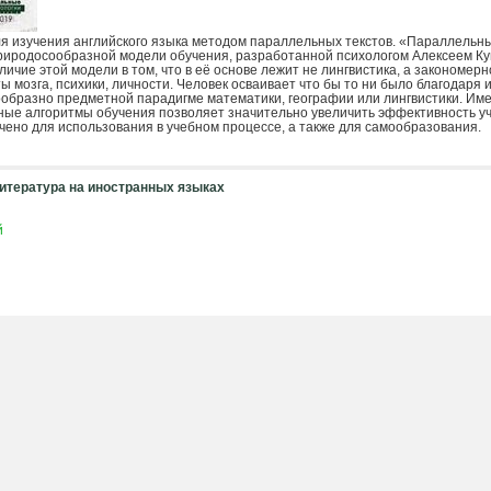
я изучения английского языка методом параллельных текстов. «Параллельн
риродосообразной модели обучения, разработанной психологом Алексеем К
ичие этой модели в том, что в её основе лежит не лингвистика, а закономер
 мозга, психики, личности. Человек осваивает что бы то ни было благодаря 
ообразно предметной парадигме математики, географии или лингвистики. Им
ые алгоритмы обучения позволяет значительно увеличить эффективность уч
ено для использования в учебном процессе, а также для самообразования.
итература на иностранных языках
й