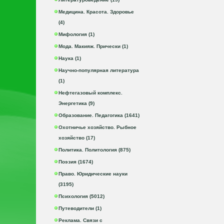
Медицина. Красота. Здоровье
(4)
Мифология (1)
Мода. Макияж. Прически (1)
Наука (1)
Научно-популярная литература
(1)
Нефтегазовый комплекс.
Энергетика (9)
Образование. Педагогика (1641)
Охотничье хозяйство. Рыбное
хозяйство (17)
Политика. Политология (875)
Поэзия (1674)
Право. Юридические науки
(3195)
Психология (5012)
Путеводители (1)
Реклама. Связи с