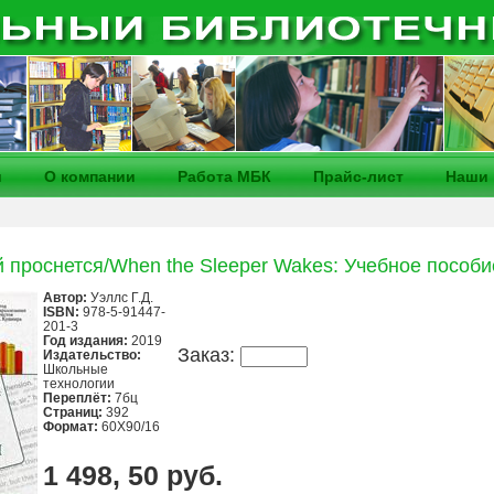
и
О компании
Работа МБК
Прайс-лист
Наши 
 проснется/When the Sleeper Wakes: Учебное пособи
Автор:
Уэллс Г.Д.
ISBN:
978-5-91447-
201-3
Год издания:
2019
Заказ:
Издательство:
Школьные
технологии
Переплёт:
7бц
Страниц:
392
Формат:
60Х90/16
1 498, 50 руб.