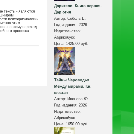
Дарители. Книга первая.
ые тексты» являются
Дар огня
ушниром.
Автор:
Соболь Е.
ности психофизиологии
именно этим
Год издания:
2026
енно поэтому переход
ебного процесса.
Издательство:
Абрикобукс
Цена:
1425.00 руб.
Тайны Чароводья.
Между мирами. Кн.
шестая
Автор:
Иванова Ю.
Год издания:
2026
Издательство:
Абрикобукс
Цена:
1650.00 руб.