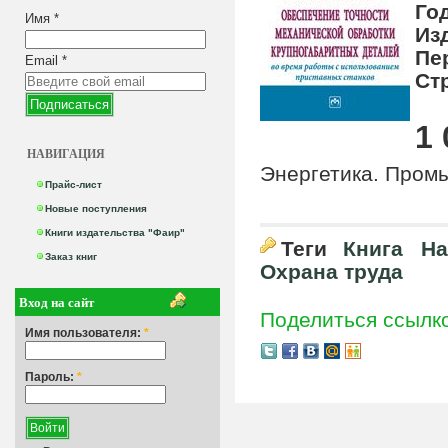
Го
Имя
*
Из
Пе
Email
*
Ст
1 
НАВИГАЦИЯ
Энергетика. Пром
Прайс-лист
Новые поступления
Книги издательства "Фаир"
Теги
Книга
На
Заказ книг
Охрана труда
Вход на сайт
Поделиться ссылк
Имя пользователя:
*
Пароль:
*