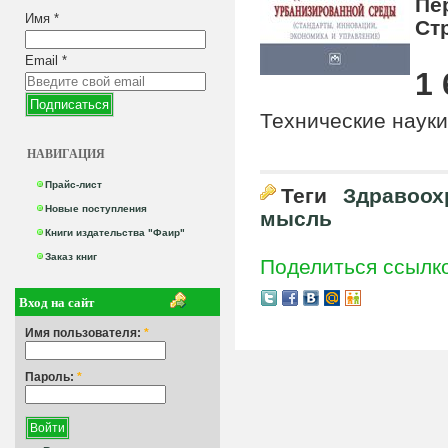
Пе
Имя
*
Ст
Email
*
1 
Технические науки
НАВИГАЦИЯ
Прайс-лист
Теги
Здравоох
Новые поступления
мысль
Книги издательства "Фаир"
Заказ книг
Поделиться ссылк
Вход на сайт
Имя пользователя:
*
Пароль:
*