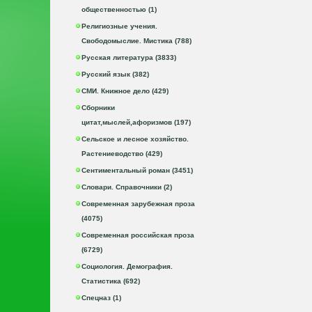
общественностью (1)
Религиозные учения.
Свободомыслие. Мистика (788)
Русская литература (3833)
Русский язык (382)
СМИ. Книжное дело (429)
Сборники
цитат,мыслей,афоризмов (197)
Сельское и лесное хозяйство.
Растениеводство (429)
Сентиментальный роман (3451)
Словари. Справочники (2)
Современная зарубежная проза
(4075)
Современная российская проза
(6729)
Социология. Демография.
Статистика (692)
Спецназ (1)