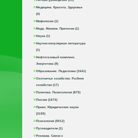
Медицина. Красота. Здоровье
(4)
Мифология (1)
Мода. Макияж. Прически (1)
Наука (1)
Научно-популярная литература
(1)
Нефтегазовый комплекс.
Энергетика (9)
Образование. Педагогика (1641)
Охотничье хозяйство. Рыбное
хозяйство (17)
Политика. Политология (875)
Поэзия (1674)
Право. Юридические науки
(3195)
Психология (5012)
Путеводители (1)
Реклама. Связи с