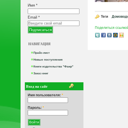
Имя
*
Теги
Домоводс
Email
*
Поделиться ссылко
НАВИГАЦИЯ
Прайс-лист
Новые поступления
Книги издательства "Фаир"
Заказ книг
Вход на сайт
Имя пользователя:
*
Пароль:
*