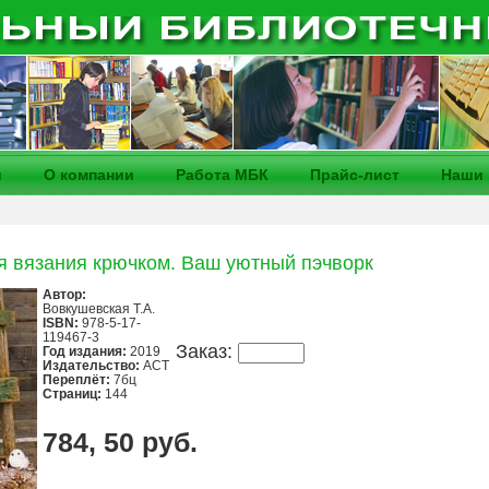
и
О компании
Работа МБК
Прайс-лист
Наши 
 вязания крючком. Ваш уютный пэчворк
Автор:
Вовкушевская Т.А.
ISBN:
978-5-17-
119467-3
Заказ:
Год издания:
2019
Издательство:
АСТ
Переплёт:
7бц
Страниц:
144
784, 50 руб.