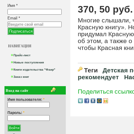
Имя
*
370, 50 руб.
Email
*
Многие слышали, 
Красную книгу». Н
придумал Красную
об этом, а также о
НАВИГАЦИЯ
чтобы Красная кни
Прайс-лист
Новые поступления
Теги
Детская 
Книги издательства "Фаир"
рекомендует
На
Заказ книг
Вход на сайт
Поделиться ссылк
Имя пользователя:
*
Пароль:
*