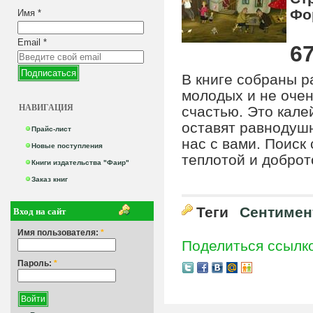
Фо
Имя
*
Email
*
67
В книге собраны 
молодых и не очен
НАВИГАЦИЯ
счастью. Это кале
оставят равнодушн
Прайс-лист
нас с вами. Поиск
Новые поступления
теплотой и доброт
Книги издательства "Фаир"
Заказ книг
Вход на сайт
Теги
Сентимен
Имя пользователя:
*
Поделиться ссылк
Пароль:
*