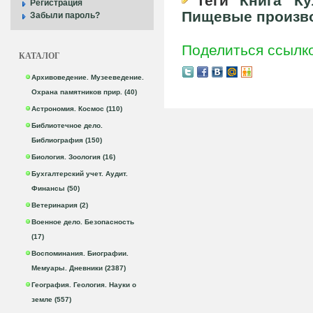
Теги
Книга
Ку
Регистрация
Пищевые произв
Забыли пароль?
Поделиться ссылк
КАТАЛОГ
Архивоведение. Музееведение.
Охрана памятников прир. (40)
Астрономия. Космос (110)
Библиотечное дело.
Библиография (150)
Биология. Зоология (16)
Бухгалтерский учет. Аудит.
Финансы (50)
Ветеринария (2)
Военное дело. Безопасность
(17)
Воспоминания. Биографии.
Мемуары. Дневники (2387)
География. Геология. Науки о
земле (557)