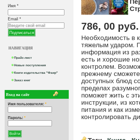
Пе
Имя
*
Ст
Email
*
786, 00 руб.
Необходимость в к
тяжелым ударом. П
НАВИГАЦИЯ
информация из раз
есть и хорошие но
Прайс-лист
контролем. Возмож
Новые поступления
прежнему сможете
Книги издательства "Фаир"
доступных блюд со
Заказ книг
пределах разумног
Вход на сайт
поможет жить с э
инструкции, из ко
Имя пользователя:
*
питания и как изм
контролировать ди
Пароль:
*