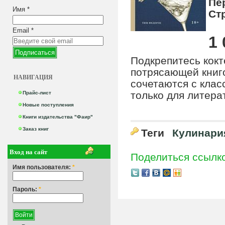
Пе
Имя
*
Ст
Email
*
1 
Подкрепитесь кокт
потрясающей книг
НАВИГАЦИЯ
сочетаются с клас
только для литера
Прайс-лист
Новые поступления
Книги издательства "Фаир"
Заказ книг
Теги
Кулинари
Вход на сайт
Поделиться ссылк
Имя пользователя:
*
Пароль:
*