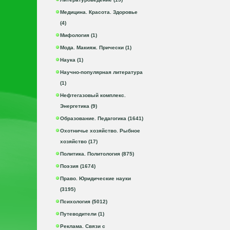
Медицина. Красота. Здоровье
(4)
Мифология (1)
Мода. Макияж. Прически (1)
Наука (1)
Научно-популярная литература
(1)
Нефтегазовый комплекс.
Энергетика (9)
Образование. Педагогика (1641)
Охотничье хозяйство. Рыбное
хозяйство (17)
Политика. Политология (875)
Поэзия (1674)
Право. Юридические науки
(3195)
Психология (5012)
Путеводители (1)
Реклама. Связи с