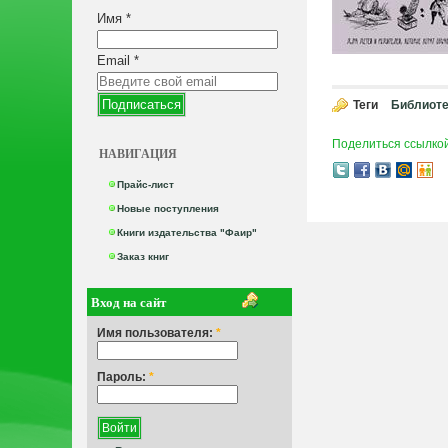
Имя
*
Email
*
Теги
Библиоте
Поделиться ссылко
НАВИГАЦИЯ
Прайс-лист
Новые поступления
Книги издательства "Фаир"
Заказ книг
Вход на сайт
Имя пользователя:
*
Пароль:
*