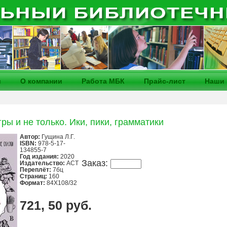
и
О компании
Работа МБК
Прайс-лист
Наши 
ры и не только. Ики, пики, грамматики
Автор:
Гущина Л.Г.
ISBN:
978-5-17-
134855-7
Год издания:
2020
Заказ:
Издательство:
АСТ
Переплёт:
7бц
Страниц:
160
Формат:
84X108/32
721, 50 руб.