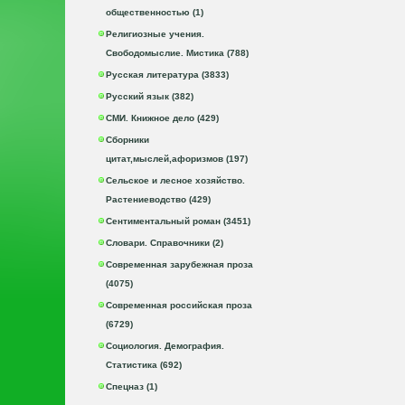
общественностью (1)
Религиозные учения.
Свободомыслие. Мистика (788)
Русская литература (3833)
Русский язык (382)
СМИ. Книжное дело (429)
Сборники
цитат,мыслей,афоризмов (197)
Сельское и лесное хозяйство.
Растениеводство (429)
Сентиментальный роман (3451)
Словари. Справочники (2)
Современная зарубежная проза
(4075)
Современная российская проза
(6729)
Социология. Демография.
Статистика (692)
Спецназ (1)