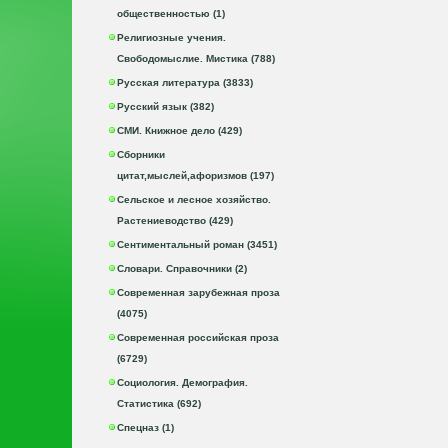
общественностью (1)
Религиозные учения.
Свободомыслие. Мистика (788)
Русская литература (3833)
Русский язык (382)
СМИ. Книжное дело (429)
Сборники
цитат,мыслей,афоризмов (197)
Сельское и лесное хозяйство.
Растениеводство (429)
Сентиментальный роман (3451)
Словари. Справочники (2)
Современная зарубежная проза
(4075)
Современная российская проза
(6729)
Социология. Демография.
Статистика (692)
Спецназ (1)