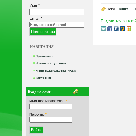
Имя
*
Теги
Книга
Л
Email
*
Поделиться ссылко
НАВИГАЦИЯ
Прайс-лист
Новые поступления
Книги издательства "Фаир"
Заказ книг
Вход на сайт
Имя пользователя:
*
Пароль:
*