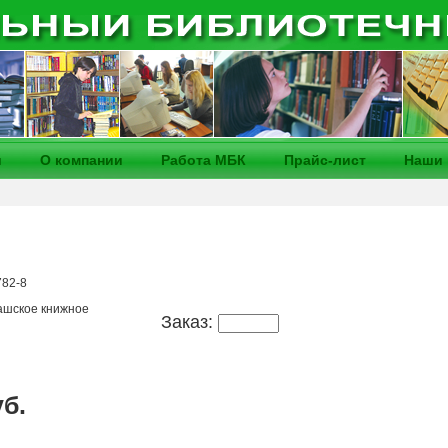
и
О компании
Работа МБК
Прайс-лист
Наши 
н
782-8
ашское книжное
Заказ:
уб.