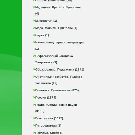
Медицина. Красота. Здоровье
(4)
Мифология (1)
Мода. Макияж. Прически (1)
Наука (1)
Научно-популярная литература
(1)
Нефтегазовый комплекс.
Энергетика (9)
Образование. Педагогика (1641)
Охотничье хозяйство. Рыбное
хозяйство (17)
Политика. Политология (875)
Поэзия (1674)
Право. Юридические науки
(3195)
Психология (5012)
Путеводители (1)
Реклама. Связи с