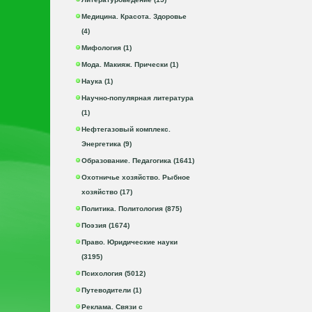
Медицина. Красота. Здоровье
(4)
Мифология (1)
Мода. Макияж. Прически (1)
Наука (1)
Научно-популярная литература
(1)
Нефтегазовый комплекс.
Энергетика (9)
Образование. Педагогика (1641)
Охотничье хозяйство. Рыбное
хозяйство (17)
Политика. Политология (875)
Поэзия (1674)
Право. Юридические науки
(3195)
Психология (5012)
Путеводители (1)
Реклама. Связи с