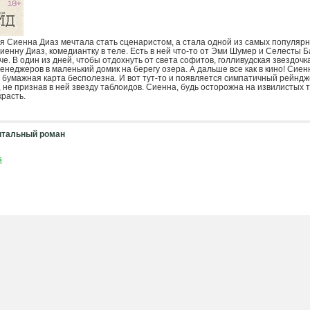
 Сиенна Диаз мечтала стать сценаристом, а стала одной из самых популярн
иенну Диаз, комедиантку в теле. Есть в ней что-то от Эми Шумер и Селесты 
е. В один из дней, чтобы отдохнуть от света софитов, голливудская звездочка
неджеров в маленький домик на берегу озера. А дальше все как в кино! Сиенн
а бумажная карта бесполезна. И вот тут-то и появляется симпатичный рейнд
 не признав в ней звезду таблоидов. Сиенна, будь осторожна на извилистых 
красть.
нтальный роман
й