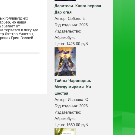
Дарители. Книга первая.
Дар огня
ых голливудских
Автор:
Соболь Е.
Барбер, но наша
Год издания:
2026
 сбегает от
а теряется в лесу, где
Издательство:
жер Джетро Уинстон,
Абрикобукс
тропах Грин-Вэллей.
Цена:
1425.00 руб.
Тайны Чароводья.
Между мирами. Кн.
шестая
Автор:
Иванова Ю.
Год издания:
2026
Издательство:
Абрикобукс
Цена:
1650.00 руб.