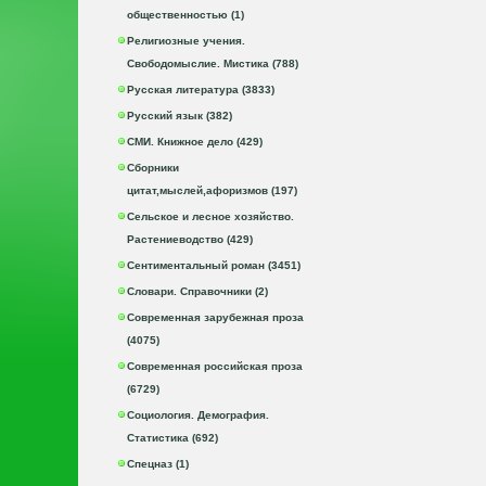
общественностью (1)
Религиозные учения.
Свободомыслие. Мистика (788)
Русская литература (3833)
Русский язык (382)
СМИ. Книжное дело (429)
Сборники
цитат,мыслей,афоризмов (197)
Сельское и лесное хозяйство.
Растениеводство (429)
Сентиментальный роман (3451)
Словари. Справочники (2)
Современная зарубежная проза
(4075)
Современная российская проза
(6729)
Социология. Демография.
Статистика (692)
Спецназ (1)