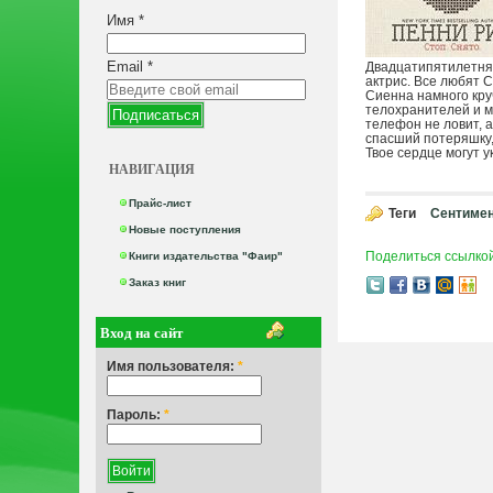
Имя
*
Email
*
Двадцатипятилетняя
актрис. Все любят С
Сиенна намного круч
телохранителей и ме
телефон не ловит, 
спасший потеряшку,
Твое сердце могут у
НАВИГАЦИЯ
Прайс-лист
Теги
Сентиме
Новые поступления
Поделиться ссылко
Книги издательства "Фаир"
Заказ книг
Вход на сайт
Имя пользователя:
*
Пароль:
*