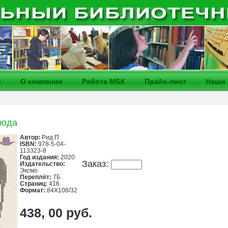
и
О компании
Работа МБК
Прайс-лист
Наши 
рода
Автор:
Рид П.
ISBN:
978-5-04-
113323-8
Год издания:
2020
Заказ:
Издательство:
Эксмо
Переплёт:
7Б
Страниц:
416
Формат:
84X108/32
438, 00 руб.