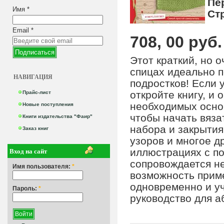
Пе
Имя
*
Ст
Email
*
708, 00 руб.
Этот краткий, но 
спицах идеально п
НАВИГАЦИЯ
подростков! Если 
откройте книгу, и 
Прайс-лист
необходимых основ
Новые поступления
чтобы начать вяза
Книги издательства "Фаир"
набора и закрытия
Заказ книг
узоров и многое д
Вход на сайт
иллюстрациях с п
сопровождается н
Имя пользователя:
*
возможность приме
одновременно и уч
Пароль:
*
руководство для а