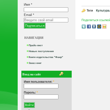
Имя
*
Теги
Культура
Email
*
Поделиться ссылко
НАВИГАЦИЯ
Прайс-лист
Новые поступления
Книги издательства "Фаир"
Заказ книг
Вход на сайт
Имя пользователя:
*
Пароль:
*