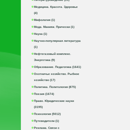
Медицина. Красота. Здоровье
(4)
Мифология (1)
Мода. Макияж. Прически (1)
Наука (1)
Научно-популярная литература
(1)
Нефтегазовый комплекс.
Энергетика (9)
Образование. Педагогика (1641)
Охотничье хозяйство. Рыбное
хозяйство (17)
Политика. Политология (875)
Поэзия (1674)
Право. Юридические науки
(3195)
Психология (5012)
Путеводители (1)
Реклама. Связи с