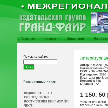
Главная
Каталог
Заказ книг
Новост
Поиск на сайте:
Литературная
Автор:
Алексей Вдо
Наталья Калиннико
ISBN:
978-5-00169-
Год издания:
2020
Издательство:
Ман
Переплёт:
7бц
Расширенный поиск
Страниц:
272
ПОДПИШИТЕСЬ НА
1 150, 50
ЕЖЕНЕДЕЛЬНЫЕ
ПОСТУПЛЕНИЯ КНИГ (ПРАЙС-
Учебник нон-фикшн 
ЛИСТ)
введение в какой-л