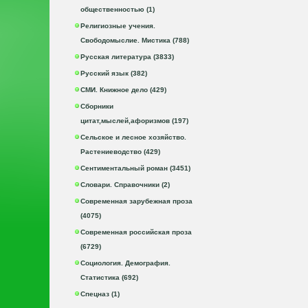
общественностью (1)
Религиозные учения.
Свободомыслие. Мистика (788)
Русская литература (3833)
Русский язык (382)
СМИ. Книжное дело (429)
Сборники
цитат,мыслей,афоризмов (197)
Сельское и лесное хозяйство.
Растениеводство (429)
Сентиментальный роман (3451)
Словари. Справочники (2)
Современная зарубежная проза
(4075)
Современная российская проза
(6729)
Социология. Демография.
Статистика (692)
Спецназ (1)