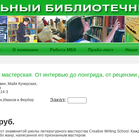
и
О компании
Работа МБК
Прайс-лист
Наши 
 мастерская. От интервью до лонгрида, от рецензии 
вин, Майя Кучерская,
в
114-3
Заказ:
н,Иванов и Фербер
 руб.
от знаменитой школы литературного мастерства Creative Writing School. Каж
ибо жанр, написанное его признанным мастером.