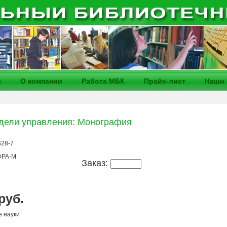
и
О компании
Работа МБК
Прайс-лист
Наши 
дели управления: Монография
.
628-7
РА-М
Заказ:
 руб.
е науки