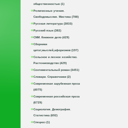
общественностью (1)
Религиозные учения.
Свободомыслие. Мистика (788)
Русская литература (3833)
Русский язык (382)
СМИ. Книжное дело (429)
Сборники
цитат,мыслей,афоризмов (197)
Сельское и лесное хозяйство.
Растениеводство (429)
Сентиментальный роман (3451)
Словари. Справочники (2)
Современная зарубежная проза
(4075)
Современная российская проза
(6729)
Социология. Демография.
Статистика (692)
Спецназ (1)