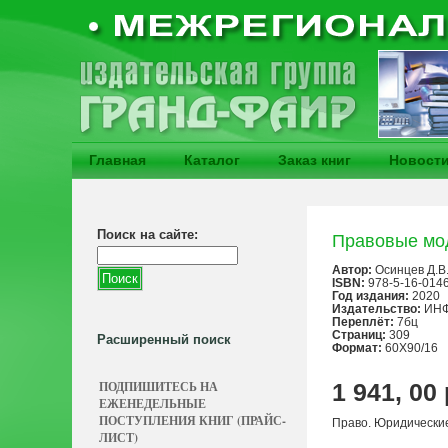
Главная
Каталог
Заказ книг
Новост
Поиск на сайте:
Правовые мо
Автор:
Осинцев Д.В
ISBN:
978-5-16-014
Год издания:
2020
Издательство:
ИНФ
Переплёт:
7бц
Страниц:
309
Расширенный поиск
Формат:
60X90/16
ПОДПИШИТЕСЬ НА
1 941, 00
ЕЖЕНЕДЕЛЬНЫЕ
ПОСТУПЛЕНИЯ КНИГ (ПРАЙС-
Право. Юридически
ЛИСТ)