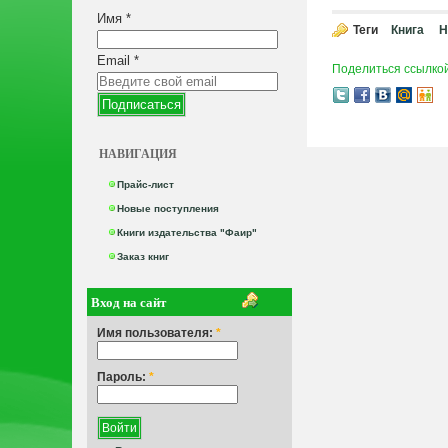
Имя
*
Теги
Книга
Н
Email
*
Поделиться ссылко
НАВИГАЦИЯ
Прайс-лист
Новые поступления
Книги издательства "Фаир"
Заказ книг
Вход на сайт
Имя пользователя:
*
Пароль:
*