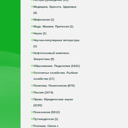
Медицина. Красота. Здоровье
(4)
Мифология (1)
Мода. Макияж. Прически (1)
Наука (1)
Научно-популярная литература
(1)
Нефтегазовый комплекс.
Энергетика (9)
Образование. Педагогика (1641)
Охотничье хозяйство. Рыбное
хозяйство (17)
Политика. Политология (875)
Поэзия (1674)
Право. Юридические науки
(3195)
Психология (5012)
Путеводители (1)
Реклама. Связи с