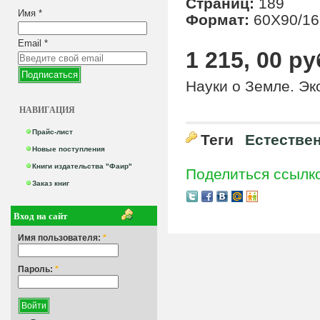
Страниц:
189
Имя
*
Формат:
60X90/16
Email
*
1 215, 00 ру
Науки о Земле. Эк
НАВИГАЦИЯ
Прайс-лист
Теги
Естестве
Новые поступления
Книги издательства "Фаир"
Поделиться ссылк
Заказ книг
Вход на сайт
Имя пользователя:
*
Пароль:
*