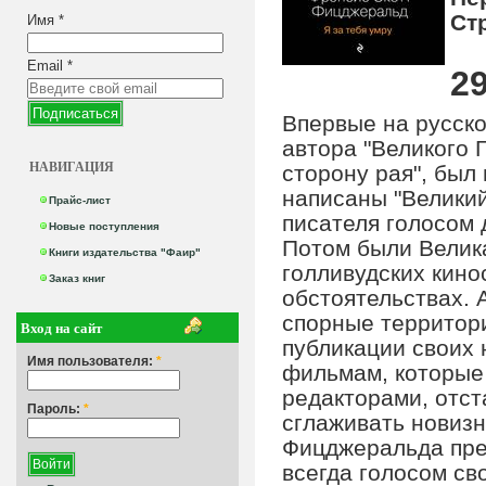
Ст
Имя
*
Email
*
29
Впервые на русско
автора "Великого 
НАВИГАЦИЯ
сторону рая", был
написаны "Великий
Прайс-лист
писателя голосом 
Новые поступления
Потом были Велика
Книги издательства "Фаир"
голливудских кино
Заказ книг
обстоятельствах. 
спорные территори
Вход на сайт
публикации своих 
Имя пользователя:
*
фильмам, которые 
редакторами, отст
Пароль:
*
сглаживать новизну
Фицджеральда пред
всегда голосом св