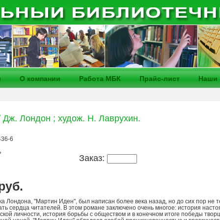
и
О компании
Работа МБК
Прайс-лист
Наши 
 Дж. Лондон ; худож. Н. Лаврухин.
436-6
ь
Заказ:
 руб.
а Лондона, "Мартин Иден", был написан более века назад, но до сих пор не т
ть сердца читателей. В этом романе заключено очень многое: история наст
ской личности, история борьбы с обществом и в конечном итоге победы твор