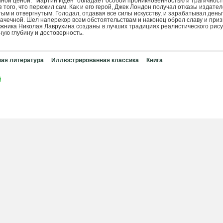
ой ценой. "Мартин Иден" обладает особой проникновенностью и трагичность
з того, что пережил сам. Как и его герой, Джек Лондон получал отказы издател
ым и отвергнутым. Голодал, отдавая все силы искусству, и зарабатывал день
рачечной. Шел наперекор всем обстоятельствам и наконец обрел славу и при
ожника Николая Лаврухина созданы в лучших традициях реалистического рис
ную глубину и достоверность.
ая литература
Иллюстрированная классика
Книга
й