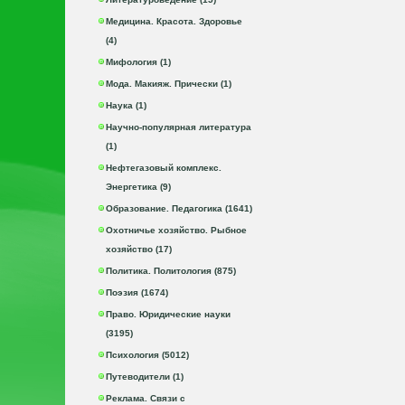
Медицина. Красота. Здоровье
(4)
Мифология (1)
Мода. Макияж. Прически (1)
Наука (1)
Научно-популярная литература
(1)
Нефтегазовый комплекс.
Энергетика (9)
Образование. Педагогика (1641)
Охотничье хозяйство. Рыбное
хозяйство (17)
Политика. Политология (875)
Поэзия (1674)
Право. Юридические науки
(3195)
Психология (5012)
Путеводители (1)
Реклама. Связи с