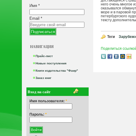
достающейся страшн
него очень многое и
Имя
*
оказывался обманут
море и в паровой п
петербургского худ
Email
*
тексту дополнитель
Теги
Зарубежн
НАВИГАЦИЯ
Поделиться ссылко
Прайс-лист
Новые поступления
Книги издательства "Фаир"
Заказ книг
Вход на сайт
Имя пользователя:
*
Пароль:
*