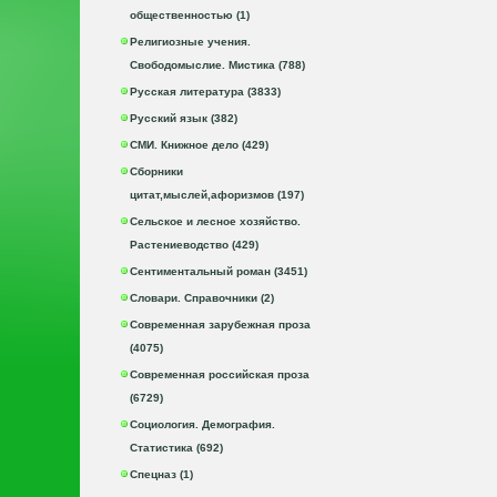
общественностью (1)
Религиозные учения.
Свободомыслие. Мистика (788)
Русская литература (3833)
Русский язык (382)
СМИ. Книжное дело (429)
Сборники
цитат,мыслей,афоризмов (197)
Сельское и лесное хозяйство.
Растениеводство (429)
Сентиментальный роман (3451)
Словари. Справочники (2)
Современная зарубежная проза
(4075)
Современная российская проза
(6729)
Социология. Демография.
Статистика (692)
Спецназ (1)