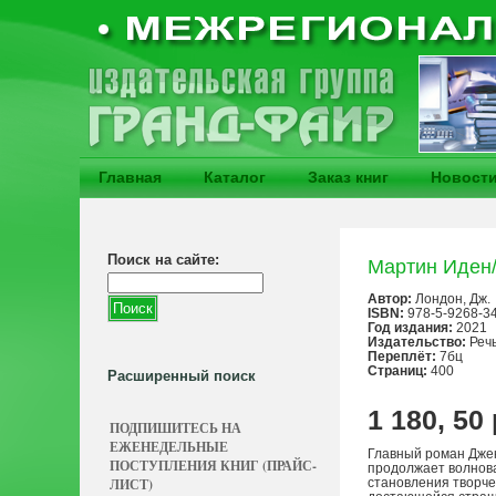
Главная
Каталог
Заказ книг
Новост
Поиск на сайте:
Мартин Иден/
Автор:
Лондон, Дж.
ISBN:
978-5-9268-3
Год издания:
2021
Издательство:
Реч
Переплёт:
7бц
Страниц:
400
Расширенный поиск
1 180, 50
ПОДПИШИТЕСЬ НА
ЕЖЕНЕДЕЛЬНЫЕ
Главный роман Джек
ПОСТУПЛЕНИЯ КНИГ (ПРАЙС-
продолжает волнова
ЛИСТ)
становления творче