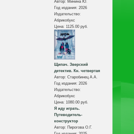
Автор:
Минина Ю.
Год издания:
2026
Издательство:
Абрикобукс
Цена:
1125.00 руб.
Щипач. Зверский
детектив. Кн. четвертая
Автор:
Старобинец А.А.
Год издания:
2026
Издательство:
Абрикобукс
Цена:
1080.00 руб.
Я иду играть.
Путеводитель-
конструктор
Автор:
Пирогова О.Г.
Год издания:
2025