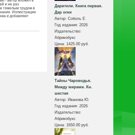
ю - автор вложил в
ей и не раз
Дарители. Книга первая.
ги тяжелым трудом в
знание. Иллюстрации
Дар огня
унка и добавляют
Автор:
Соболь Е.
Год издания:
2026
Издательство:
Абрикобукс
Цена:
1425.00 руб.
Тайны Чароводья.
Между мирами. Кн.
шестая
Автор:
Иванова Ю.
Год издания:
2026
Издательство:
Абрикобукс
Цена:
1650.00 руб.