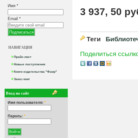
Имя
*
3 937, 50 ру
Email
*
Теги
Библиоте
НАВИГАЦИЯ
Поделиться ссылк
Прайс-лист
Новые поступления
Книги издательства "Фаир"
Заказ книг
Вход на сайт
Имя пользователя:
*
Пароль:
*