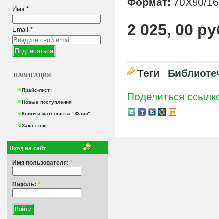
Формат:
70Х90/16
Имя
*
2 025, 00 ру
Email
*
Теги
Библиоте
НАВИГАЦИЯ
Прайс-лист
Поделиться ссылк
Новые поступления
Книги издательства "Фаир"
Заказ книг
Вход на сайт
Имя пользователя:
*
Пароль:
*