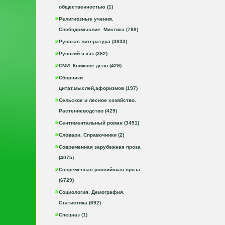
общественностью (1)
Религиозные учения.
Свободомыслие. Мистика (788)
Русская литература (3833)
Русский язык (382)
СМИ. Книжное дело (429)
Сборники
цитат,мыслей,афоризмов (197)
Сельское и лесное хозяйство.
Растениеводство (429)
Сентиментальный роман (3451)
Словари. Справочники (2)
Современная зарубежная проза
(4075)
Современная российская проза
(6729)
Социология. Демография.
Статистика (692)
Спецназ (1)