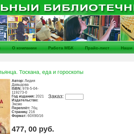
и
О компании
Работа МБК
Прайс-лист
Наши 
льянца. Тоскана, еда и гороскопы
Автор:
Лидия
Давыдова
ISBN:
978-5-04-
119273-0
Заказ:
Год издания:
2021
Издательство:
Эксмо
Переплёт:
7бц
Страниц:
216
Формат:
60X90/16
477, 00 руб.