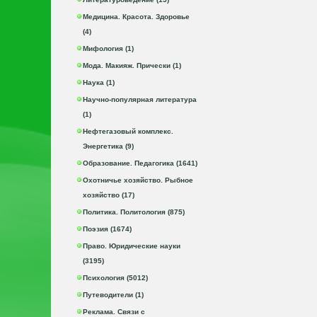
Медицина. Красота. Здоровье
(4)
Мифология (1)
Мода. Макияж. Прически (1)
Наука (1)
Научно-популярная литература
(1)
Нефтегазовый комплекс.
Энергетика (9)
Образование. Педагогика (1641)
Охотничье хозяйство. Рыбное
хозяйство (17)
Политика. Политология (875)
Поэзия (1674)
Право. Юридические науки
(3195)
Психология (5012)
Путеводители (1)
Реклама. Связи с