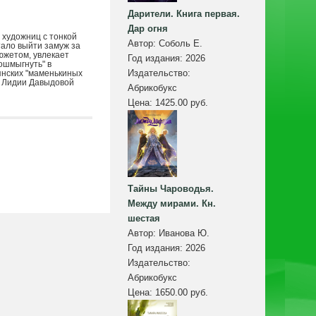
Дарители. Книга первая.
Дар огня
 художниц с тонкой
Автор:
Соболь Е.
тало выйти замуж за
южетом, увлекает
Год издания:
2026
ошмыгнуть" в
Издательство:
янских "маменькиных
т Лидии Давыдовой
Абрикобукс
Цена:
1425.00 руб.
Тайны Чароводья.
Между мирами. Кн.
шестая
Автор:
Иванова Ю.
Год издания:
2026
Издательство:
Абрикобукс
Цена:
1650.00 руб.