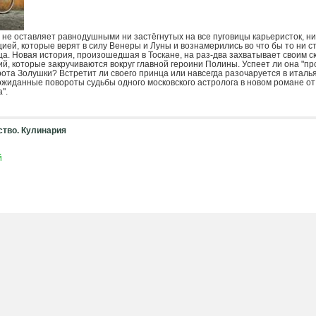
не оставляет равнодушными ни застёгнутых на все пуговицы карьеристок, ни
ией, которые верят в силу Венеры и Луны и вознамерились во что бы то ни с
ца. Новая история, произошедшая в Тоскане, на раз-два захватывает своим с
й, которые закручиваются вокруг главной героини Полины. Успеет ли она "пр
та Золушки? Встретит ли своего принца или навсегда разочаруется в италь
жиданные повороты судьбы одного московского астролога в новом романе о
".
тво. Кулинария
й