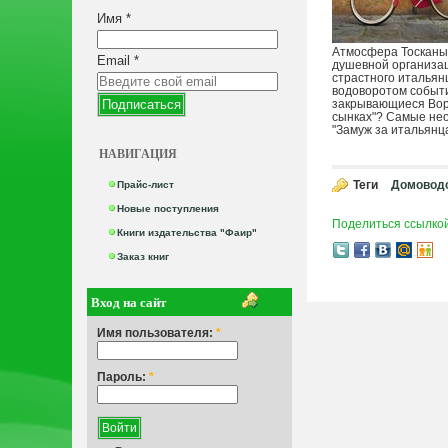
Имя
*
Атмосфера Тосканы 
Email
*
душевной организац
страстного итальян
водоворотом событи
закрывающиеся Воро
сынках"? Самые нео
"Замуж за итальянца
НАВИГАЦИЯ
Теги
Домоводс
Прайс-лист
Новые поступления
Поделиться ссылко
Книги издательства "Фаир"
Заказ книг
Вход на сайт
Имя пользователя:
*
Пароль:
*