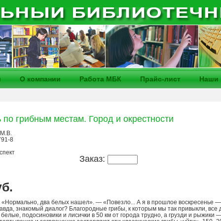
и
О компании
Работа МБК
Прайс-лист
Наши 
 по грибным местам. Город и окрестности
М.В.
791-8
спект
Заказ:
уб.
— «Нормально, два белых нашел». — «Повезло... А я в прошлое воскресенье —
равда, знакомый диалог? Благородные грибы, к которым мы так привыкли, все
белые, подосиновики и лисички в 50 км от города трудно, а грузди и рыжики 