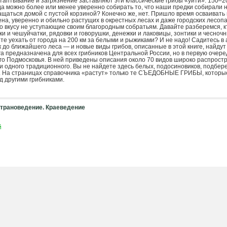
таптывание и загрязнение заставляют эти классические грибы «уйти». 150–20
да можно более или менее уверенно собирать то, что наши предки собирали 
ращаться домой с пустой корзиной? Конечно же, нет. Пришло время осваивать 
на, уверенно и обильно растущих в окрестных лесах и даже городских лесоп
о вкусу не уступающие своим благородным собратьям. Давайте разберемся, к
и и чешуйчатки, рядовки и говорушки, денежки и лаковицы, зонтики и чесноч
те уехать от города на 200 км за белыми и рыжиками? И не надо! Садитесь в
к до ближайшего леса — и новые виды грибов, описанные в этой книге, найдут
га предназначена для всех грибников Центральной России, но в первую очер
о Подмосковья. В ней приведены описания около 70 видов широко распрос
ни одного традиционного. Вы не найдете здесь белых, подосиновиков, подбере
. На страницах справочника «растут» только те СЪЕДОБНЫЕ ГРИБЫ, которы
 другими грибниками.
трановедение. Краеведение
й