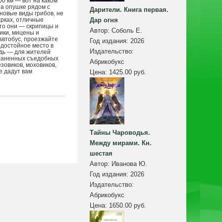
0 км — вот на каком
на опушке рядом с
Дарители. Книга первая.
новые виды грибов, не
арках, отличные
Дар огня
то они — скрипицы и
Автор:
Соболь Е.
ники, мицены и
 автобус, проезжайте
Год издания:
2026
 достойное место в
Издательство:
едь — для жителей
траненных съедобных
Абрикобукс
зовиков, моховиков,
е дадут вам
Цена:
1425.00 руб.
Тайны Чароводья.
Между мирами. Кн.
шестая
Автор:
Иванова Ю.
Год издания:
2026
Издательство:
Абрикобукс
Цена:
1650.00 руб.