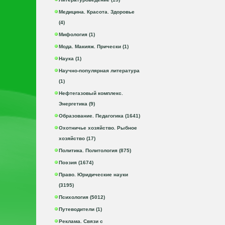
Медицина. Красота. Здоровье
(4)
Мифология (1)
Мода. Макияж. Прически (1)
Наука (1)
Научно-популярная литература
(1)
Нефтегазовый комплекс.
Энергетика (9)
Образование. Педагогика (1641)
Охотничье хозяйство. Рыбное
хозяйство (17)
Политика. Политология (875)
Поэзия (1674)
Право. Юридические науки
(3195)
Психология (5012)
Путеводители (1)
Реклама. Связи с