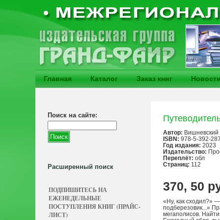
Главная
Каталог
Заказ книг
Новост
Поиск на сайте:
Путеводитель
Автор:
Вишневский 
ISBN:
978-5-392-28
Год издания:
2023
Издательство:
Про
Переплёт:
обл
Страниц:
112
Расширенный поиск
370, 50 р
ПОДПИШИТЕСЬ НА
ЕЖЕНЕДЕЛЬНЫЕ
«Ну, как сходил?» 
ПОСТУПЛЕНИЯ КНИГ (ПРАЙС-
подберезовик...» П
ЛИСТ)
мегаполисов. Найти 