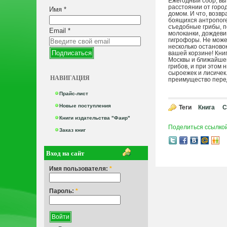
Ежегодный сбор, вы
расстоянии от горо
Имя
*
домом. И что, возв
боящихся антропоге
съедобные грибы, п
Email
*
молоканки, дождевик
гигрофоры. Не може
несколько останово
вашей корзине! Кни
Москвы и ближайшег
грибов, и при этом 
сыроежек и лисичек
НАВИГАЦИЯ
преимущество перед
Прайс-лист
Новые поступления
Теги
Книга
С
Книги издательства "Фаир"
Поделиться ссылко
Заказ книг
Вход на сайт
Имя пользователя:
*
Пароль:
*