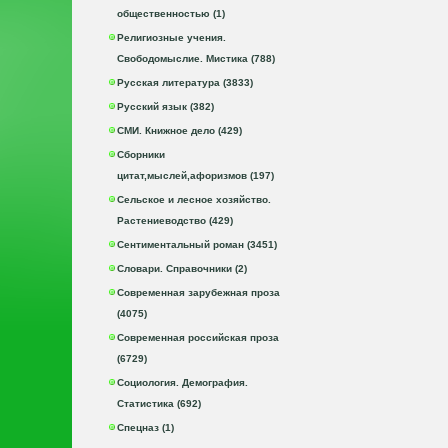
общественностью (1)
Религиозные учения.
Свободомыслие. Мистика (788)
Русская литература (3833)
Русский язык (382)
СМИ. Книжное дело (429)
Сборники
цитат,мыслей,афоризмов (197)
Сельское и лесное хозяйство.
Растениеводство (429)
Сентиментальный роман (3451)
Словари. Справочники (2)
Современная зарубежная проза
(4075)
Современная российская проза
(6729)
Социология. Демография.
Статистика (692)
Спецназ (1)