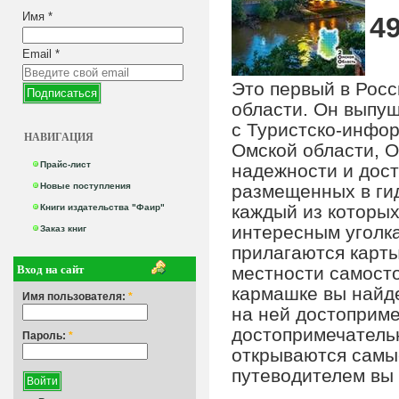
Имя
*
49
Email
*
Это первый в Рос
области. Он выпущ
с Туристско-инфо
НАВИГАЦИЯ
Омской области, О
Прайс-лист
надежности и дост
Новые поступления
размещенных в гид
каждый из которых
Книги издательства "Фаир"
интересным уголк
Заказ книг
прилагаются карты
Вход на сайт
местности самосто
кармашке вы найд
Имя пользователя:
*
на ней достоприм
достопримечательн
Пароль:
*
открываются самые
путеводителем вы 