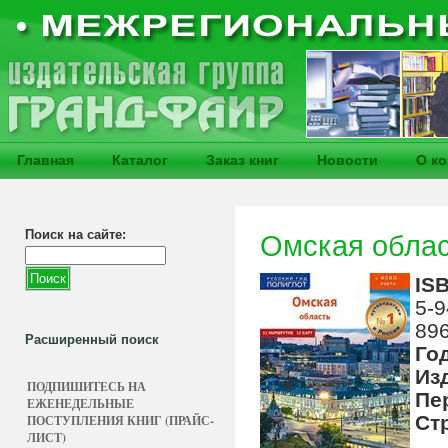
Главная
Каталог
Заказ книг
Новости
О к
Поиск на сайте:
Омская облас
IS
5-9
896
Расширенный поиск
Го
Из
ПОДПИШИТЕСЬ НА
Пе
ЕЖЕНЕДЕЛЬНЫЕ
Ст
ПОСТУПЛЕНИЯ КНИГ (ПРАЙС-
ЛИСТ)