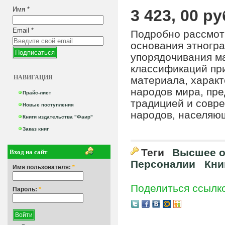
Имя
*
3 423, 00 ру
Email
*
Подробно рассмот
основания этногра
упорядочивания м
классификаций пр
НАВИГАЦИЯ
материала, харак
народов мира, пре
Прайс-лист
традицией и совр
Новые поступления
народов, населяющ
Книги издательства "Фаир"
Заказ книг
Вход на сайт
Теги
Высшее о
Персоналии
Кни
Имя пользователя:
*
Поделиться ссылк
Пароль:
*