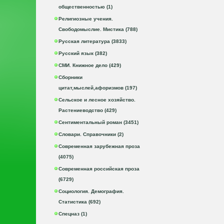
общественностью (1)
Религиозные учения.
Свободомыслие. Мистика (788)
Русская литература (3833)
Русский язык (382)
СМИ. Книжное дело (429)
Сборники
цитат,мыслей,афоризмов (197)
Сельское и лесное хозяйство.
Растениеводство (429)
Сентиментальный роман (3451)
Словари. Справочники (2)
Современная зарубежная проза
(4075)
Современная российская проза
(6729)
Социология. Демография.
Статистика (692)
Спецназ (1)