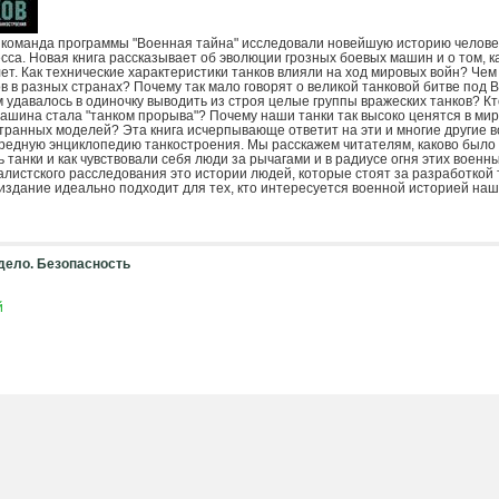
 команда программы "Военная тайна" исследовали новейшую историю человеч
есса. Новая книга рассказывает об эволюции грозных боевых машин и о том, к
 лет. Как технические характеристики танков влияли на ход мировых войн? Че
ов в разных странах? Почему так мало говорят о великой танковой битве под
 удавалось в одиночку выводить из строя целые группы вражеских танков? К
 машина стала "танком прорыва"? Почему наши танки так высоко ценятся в мир
транных моделей? Эта книга исчерпывающе ответит на эти и многие другие в
ередную энциклопедию танкостроения. Мы расскажем читателям, каково было
 танки и как чувствовали себя люди за рычагами и в радиусе огня этих воен
алистского расследования это истории людей, которые стоят за разработкой 
 издание идеально подходит для тех, кто интересуется военной историей наш
дело. Безопасность
й