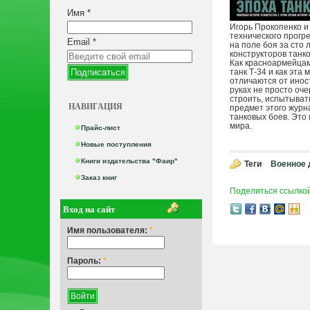
Имя
*
Игорь Прокопенко и
технического прогр
Email
*
на поле боя за сто
конструкторов танк
Как красноармейцам
танк Т-34 и как эта
отличаются от инос
руках не просто оч
строить, испытывать
НАВИГАЦИЯ
предмет этого журн
танковых боев. Это
мира.
Прайс-лист
Новые поступления
Книги издательства "Фаир"
Теги
Военное 
Заказ книг
Поделиться ссылко
Вход на сайт
Имя пользователя:
*
Пароль:
*