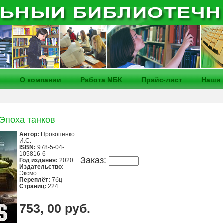
и
О компании
Работа МБК
Прайс-лист
Наши 
 Эпоха танков
Автор:
Прокопенко
И.С.
ISBN:
978-5-04-
105816-6
Заказ:
Год издания:
2020
Издательство:
Эксмо
Переплёт:
7бц
Страниц:
224
753, 00 руб.