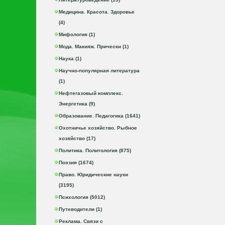
Медицина. Красота. Здоровье
(4)
Мифология (1)
Мода. Макияж. Прически (1)
Наука (1)
Научно-популярная литература
(1)
Нефтегазовый комплекс.
Энергетика (9)
Образование. Педагогика (1641)
Охотничье хозяйство. Рыбное
хозяйство (17)
Политика. Политология (875)
Поэзия (1674)
Право. Юридические науки
(3195)
Психология (5012)
Путеводители (1)
Реклама. Связи с