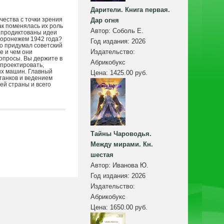
Дарители. Книга первая.
ества с точки зрения
Дар огня
ак поменялась их роль
Автор:
Соболь Е.
м продиктованы идеи
 Воронежем 1942 года?
Год издания:
2026
то придумал советский
Издательство:
е и чем они
опросы. Вы держите в
Абрикобукс
 проектировать,
ных машин. Главный
Цена:
1425.00 руб.
танков и ведением
ей страны и всего
Тайны Чароводья.
Между мирами. Кн.
шестая
Автор:
Иванова Ю.
Год издания:
2026
Издательство:
Абрикобукс
Цена:
1650.00 руб.