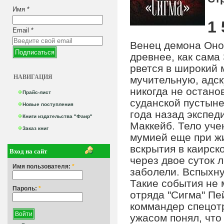
Имя
*
1 
Email
*
Венец демона Оно 
древнее, как сама
рвется в широкий 
НАВИГАЦИЯ
мучительную, адск
никогда не остано
Прайс-лист
суданской пустыне
Новые поступления
года назад экспед
Книги издательства "Фаир"
Маккейб. Тело уче
Заказ книг
мумией еще при жи
вскрытия в каирск
Вход на сайт
через двое суток 
Имя пользователя:
*
заболели. Вспыхну
Такие события не
Пароль:
*
отряда "Сигма" П
коммандер спецотр
ужасом понял, что