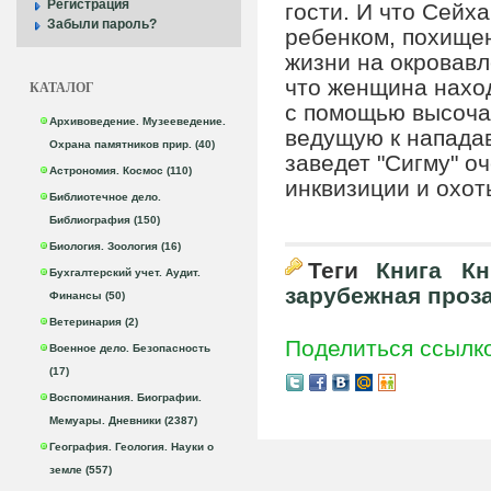
Регистрация
гости. И что Сейх
Забыли пароль?
ребенком, похищен
жизни на окровавл
что женщина наход
КАТАЛОГ
с помощью высоча
Архивоведение. Музееведение.
ведущую к нападав
Охрана памятников прир. (40)
заведет "Сигму" о
Астрономия. Космос (110)
инквизиции и охот
Библиотечное дело.
Библиография (150)
Биология. Зоология (16)
Теги
Книга
Кн
Бухгалтерский учет. Аудит.
зарубежная проз
Финансы (50)
Ветеринария (2)
Поделиться ссылк
Военное дело. Безопасность
(17)
Воспоминания. Биографии.
Мемуары. Дневники (2387)
География. Геология. Науки о
земле (557)