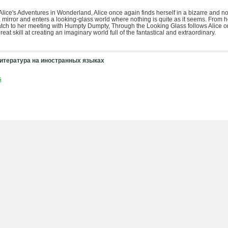
o Alice's Adventures in Wonderland, Alice once again finds herself in a bizarre and
 mirror and enters a looking-glass world where nothing is quite as it seems. From
tch to her meeting with Humpty Dumpty, Through the Looking Glass follows Alice o
eat skill at creating an imaginary world full of the fantastical and extraordinary.
итература на иностранных языках
й