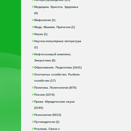
Медицина. Красота. Здоровье
(4)
Мифология (1)
Мода. Макияж. Прически (1)
Наука (1)
Научно-популярная литература
(1)
Нефтегазовый комплекс.
Энергетика (9)
Образование. Педагогика (1641)
Охотничье хозяйство. Рыбное
хозяйство (17)
Политика. Политология (875)
Поэзия (1674)
Право. Юридические науки
(3195)
Психология (5012)
Путеводители (1)
Реклама. Связи с