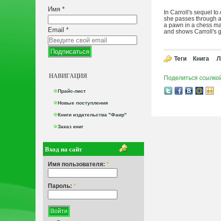
Имя
*
In Carroll's sequel t
she passes through a
a pawn in a chess ma
Email
*
and shows Carroll's gr
Теги
Книга
Л
НАВИГАЦИЯ
Поделиться ссылко
Прайс-лист
Новые поступления
Книги издательства "Фаир"
Заказ книг
Вход на сайт
Имя пользователя:
*
Пароль:
*