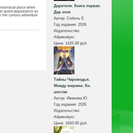
Дарители. Книга первая.
 nonsensical place when
 her guest appearance as
Дар огня
n her curious adventure
Автор:
Соболь Е.
Год издания:
2026
Издательство:
Абрикобукс
Цена:
1425.00 руб.
Тайны Чароводья.
Между мирами. Кн.
шестая
Автор:
Иванова Ю.
Год издания:
2026
Издательство:
Абрикобукс
Цена:
1650.00 руб.