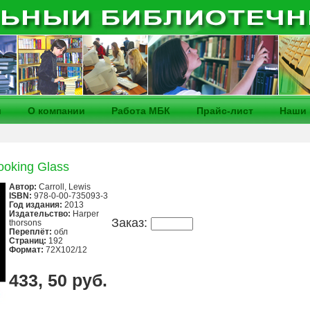
и
О компании
Работа МБК
Прайс-лист
Наши 
ooking Glass
Автор:
Carroll, Lewis
ISBN:
978-0-00-735093-3
Год издания:
2013
Издательство:
Harper
Заказ:
thorsons
Переплёт:
обл
Страниц:
192
Формат:
72Х102/12
433, 50 руб.