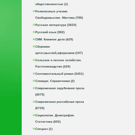
общественностью (1)
Религиозные учения.
Свободомыслие. Мистика (788)
Русская литература (3833)
Русский язык (382)
СМИ. Книжное дело (429)
Сборники
цитат,мыслей,афоризмов (197)
Сельское и лесное хозяйство.
Растениеводство (429)
Сентиментальный роман (3451)
Словари. Справочники (2)
Современная зарубежная проза
(4075)
Современная российская проза
(6729)
Социология. Демография.
Статистика (692)
Спецназ (1)