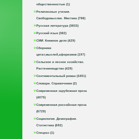
общественностью (1)
Религиозные учения.
Свободомыслие. Мистика (788)
Русская литература (3833)
Русский язык (382)
СМИ. Книжное дело (429)
Сборники
цитат,мыслей,афоризмов (197)
Сельское и лесное хозяйство.
Растениеводство (429)
Сентиментальный роман (3451)
Словари. Справочники (2)
Современная зарубежная проза
(4075)
Современная российская проза
(6729)
Социология. Демография.
Статистика (692)
Спецназ (1)