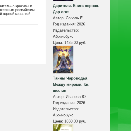
Дарители. Книга первая.
чительно красивы и
звестным российским
Дар огня
 горной красотой.
Автор:
Соболь Е.
Год издания:
2026
Издательство:
Абрикобукс
Цена:
1425.00 руб.
Тайны Чароводья.
Между мирами. Кн.
шестая
Автор:
Иванова Ю.
Год издания:
2026
Издательство:
Абрикобукс
Цена:
1650.00 руб.