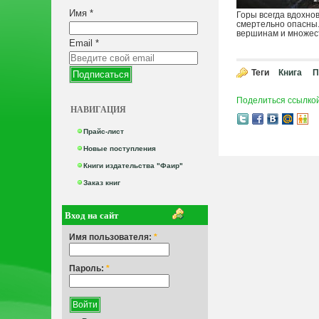
Имя
*
Горы всегда вдохно
смертельно опасны.
вершинам и множест
Email
*
Теги
Книга
П
Поделиться ссылко
НАВИГАЦИЯ
Прайс-лист
Новые поступления
Книги издательства "Фаир"
Заказ книг
Вход на сайт
Имя пользователя:
*
Пароль:
*