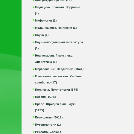
Медицина. Красота. Здоровье
(4)
Мифология (1)
Мода. Макияж. Прически (1)
Наука (1)
Научно-популярная литература
(1)
Нефтегазовый комплекс.
Энергетика (9)
Образование. Педагогика (1641)
Охотничье хозяйство. Рыбное
хозяйство (17)
Политика. Политология (875)
Поэзия (1674)
Право. Юридические науки
(3195)
Психология (5012)
Путеводители (1)
Реклама. Связи с