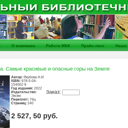
и
О компании
Работа МБК
Прайс-лист
Наши 
. Самые красивые и опасные горы на Земле
Автор:
Якубова Н.И.
ISBN:
978-5-04-
154002-9
Год издания:
2022
Заказ:
Издательство:
Эксмо
Переплёт:
7бц
Страниц:
240
2 527, 50 руб.