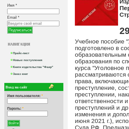
Из
Имя
*
Пе
Ст
Email
*
29
Учебное пособие "
НАВИГАЦИЯ
подготовлено в с
образовательным 
Прайс-лист
образования по с
Новые поступления
курса "Уголовное 
Книги издательства "Фаир"
рассматриваются 
Заказ книг
права, включающие
Вход на сайт
преступление, сос
преступлении, нак
Имя пользователя:
*
ответственности и
преступлений и др
Пароль:
*
изменения и допол
июня 2021 г.), ис
Суда РФ. Предназн