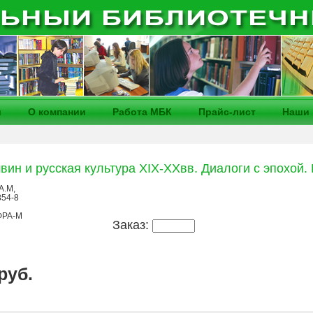
и
О компании
Работа МБК
Прайс-лист
Наши 
ин и русская культура XIX-XXвв. Диалоги с эпохой.
А.М,
854-8
РА-М
Заказ:
 руб.