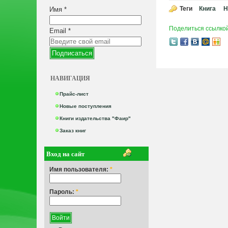
Теги
Книга
Н
Имя
*
Поделиться ссылко
Email
*
НАВИГАЦИЯ
Прайс-лист
Новые поступления
Книги издательства "Фаир"
Заказ книг
Вход на сайт
Имя пользователя:
*
Пароль:
*