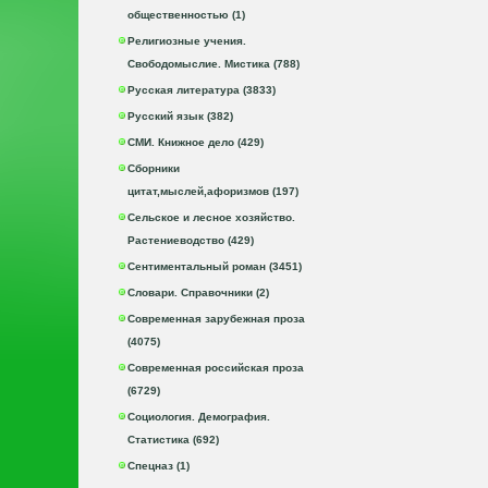
общественностью (1)
Религиозные учения.
Свободомыслие. Мистика (788)
Русская литература (3833)
Русский язык (382)
СМИ. Книжное дело (429)
Сборники
цитат,мыслей,афоризмов (197)
Сельское и лесное хозяйство.
Растениеводство (429)
Сентиментальный роман (3451)
Словари. Справочники (2)
Современная зарубежная проза
(4075)
Современная российская проза
(6729)
Социология. Демография.
Статистика (692)
Спецназ (1)