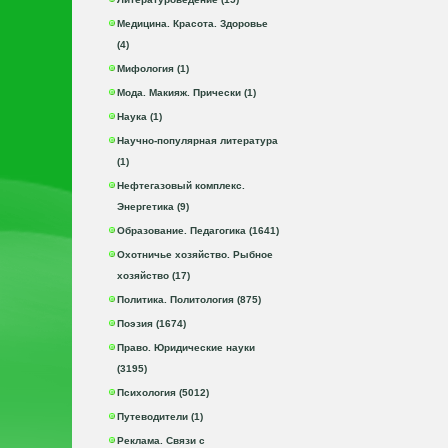
Медицина. Красота. Здоровье
(4)
Мифология (1)
Мода. Макияж. Прически (1)
Наука (1)
Научно-популярная литература
(1)
Нефтегазовый комплекс.
Энергетика (9)
Образование. Педагогика (1641)
Охотничье хозяйство. Рыбное
хозяйство (17)
Политика. Политология (875)
Поэзия (1674)
Право. Юридические науки
(3195)
Психология (5012)
Путеводители (1)
Реклама. Связи с