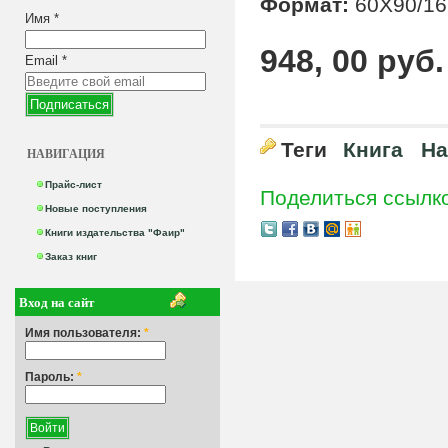
Формат:
60X90/16
Имя
*
948, 00 руб.
Email
*
Теги
Книга
На
НАВИГАЦИЯ
Прайс-лист
Поделиться ссылк
Новые поступления
Книги издательства "Фаир"
Заказ книг
Вход на сайт
Имя пользователя:
*
Пароль:
*