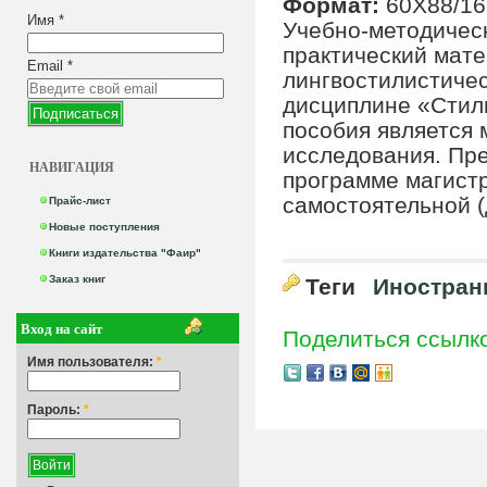
Формат:
60Х88/16
Имя
*
Учебно-методичес
практический мате
Email
*
лингвостилистичес
дисциплине «Стил
пособия является 
исследования. Пр
НАВИГАЦИЯ
программе магист
самостоятельной (
Прайс-лист
Новые поступления
Книги издательства "Фаир"
Заказ книг
Теги
Иностран
Вход на сайт
Поделиться ссылк
Имя пользователя:
*
Пароль:
*