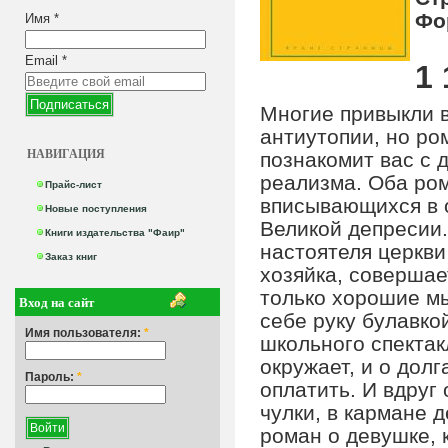
Фо
Имя
*
Email
*
1 
Многие привыкли 
антиутопии, но ро
НАВИГАЦИЯ
познакомит вас с 
реализма. Оба ром
Прайс-лист
вписывающихся в о
Новые поступления
Великой депресии.
Книги издательства "Фаир"
настоятеля церкви
Заказ книг
хозяйка, совершае
только хорошие мы
Вход на сайт
себе руку булавко
Имя пользователя:
*
школьного спектак
окружает, и о дол
Пароль:
*
оплатить. И вдруг
чулки, в кармане д
роман о девушке, 