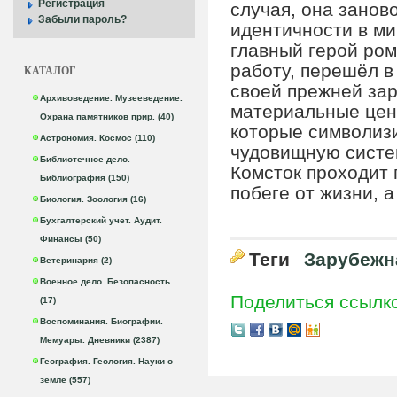
Регистрация
случая, она занов
Забыли пароль?
идентичности в ми
главный герой ром
работу, перешёл в
КАТАЛОГ
своей прежней зар
Архивоведение. Музееведение.
материальные цен
Охрана памятников прир. (40)
которые символизи
Астрономия. Космос (110)
чудовищную систем
Библиотечное дело.
Комсток проходит 
Библиография (150)
побеге от жизни, а
Биология. Зоология (16)
Бухгалтерский учет. Аудит.
Финансы (50)
Теги
Зарубежн
Ветеринария (2)
Военное дело. Безопасность
Поделиться ссылк
(17)
Воспоминания. Биографии.
Мемуары. Дневники (2387)
География. Геология. Науки о
земле (557)