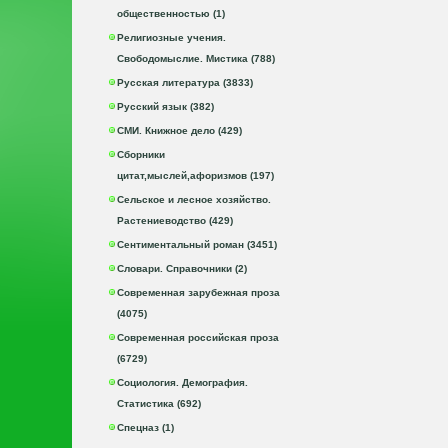
общественностью (1)
Религиозные учения.
Свободомыслие. Мистика (788)
Русская литература (3833)
Русский язык (382)
СМИ. Книжное дело (429)
Сборники
цитат,мыслей,афоризмов (197)
Сельское и лесное хозяйство.
Растениеводство (429)
Сентиментальный роман (3451)
Словари. Справочники (2)
Современная зарубежная проза
(4075)
Современная российская проза
(6729)
Социология. Демография.
Статистика (692)
Спецназ (1)