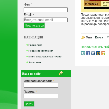
Имя
*
Email
*
Представленная в э
впервые ввел терми
критике учение Пла
мировой философско
НАВИГАЦИЯ
Теги
Книга
Ф
Прайс-лист
Поделиться ссылко
Новые поступления
Книги издательства "Фаир"
Заказ книг
Вход на сайт
Имя пользователя:
*
Пароль:
*