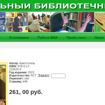
и
О компании
Работа МБК
Прайс-лист
Наши 
Автор:
Аристотель
ISBN:
978-5-17-
114525-5
Год издания:
2022
Заказ:
Издательство:
АСТ
Переплёт:
обл
Страниц:
448
261, 00 руб.