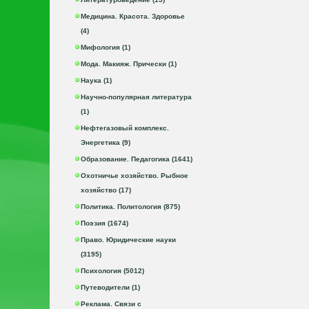
Медицина. Красота. Здоровье
(4)
Мифология (1)
Мода. Макияж. Прически (1)
Наука (1)
Научно-популярная литература
(1)
Нефтегазовый комплекс.
Энергетика (9)
Образование. Педагогика (1641)
Охотничье хозяйство. Рыбное
хозяйство (17)
Политика. Политология (875)
Поэзия (1674)
Право. Юридические науки
(3195)
Психология (5012)
Путеводители (1)
Реклама. Связи с