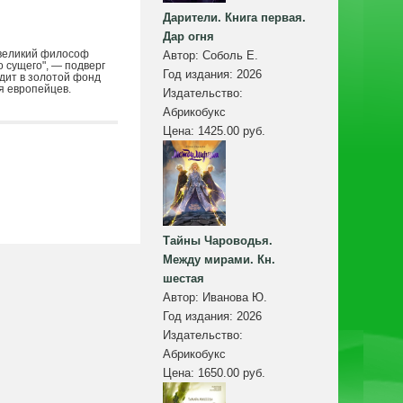
Дарители. Книга первая.
Дар огня
 великий философ
Автор:
Соболь Е.
о сущего", — подверг
Год издания:
2026
дит в золотой фонд
я европейцев.
Издательство:
Абрикобукс
Цена:
1425.00 руб.
Тайны Чароводья.
Между мирами. Кн.
шестая
Автор:
Иванова Ю.
Год издания:
2026
Издательство:
Абрикобукс
Цена:
1650.00 руб.