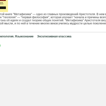
той книге "Метафизика" — одно из главных произведений Аристотеля. В нем
н "теология" — "первая философия", которая изучает "начала и причины всег
тона об идеях и создал теорию общих понятий. "Метафизика" Аристотеля вхо
й мысли, и по ней в течение многих веков учились мудрости целые поколени
илология. Языкознание
Эксклюзивная классика
й